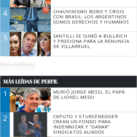
4
CHAUVINISMO BOBO Y CRISIS
CON BRASIL: LOS ARGENTINOS
SOMOS DERECHOS Y HUMANOS
5
SANTILLI SE SUMÓ A BULLRICH
Y PRESIONA PARA LA RENUNCIA
DE VILLARRUEL
Espacio Publicitario
MÁS LEÍDAS DE PERFIL
1
MURIÓ JORGE MESSI, EL PAPÁ
DE LIONEL MESSI
2
CAPUTO Y STURZENEGGER
CREAN UN FONDO PARA
INDEMNIZAR Y “GANAR”
SINDICATOS ALIADOS