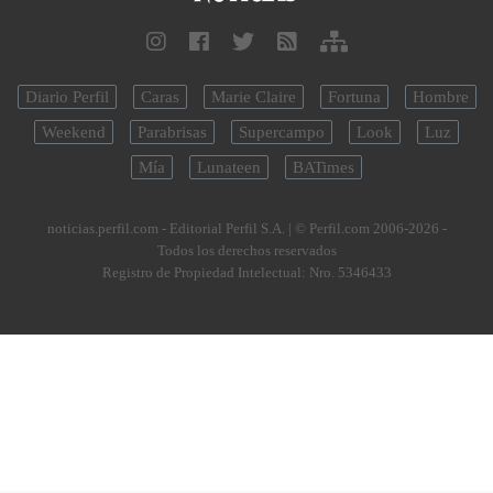
Diario Perfil
Caras
Marie Claire
Fortuna
Hombre
Weekend
Parabrisas
Supercampo
Look
Luz
Mía
Lunateen
BATimes
noticias.perfil.com - Editorial Perfil S.A.
| © Perfil.com 2006-2026 -
Todos los derechos reservados
Registro de Propiedad Intelectual: Nro. 5346433