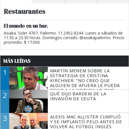
Restaurantes
El mundo en un bar.
Asiaka. Soler 4767, Palermo. 11.2492-8244. Lunes a sábados de
11.30 a 23.30 horas. Domingos cerrado. @asiakapalermo. Precio
promedio: $ 17.000.
MÁS LEÍDAS
1
MARTÍN MENEM SOBRE LA
ESTRATEGIA DE CRISTINA
KIRCHNER: "NO CREO QUE
ALGUIEN DE AFUERA LE PUEDA
DECIR A LA JUSTICIA LO QUE
2
QUÉ DIJO BARDEM DE LA
TIENE QUE HACER"
INVASIÓN DE CEUTA
3
ALEXIS MAC ALLISTER CUMPLIÓ
Y SE IMPLANTÓ PELO ANTES DE
VOLVER AL FÚTBOL INGLÉS