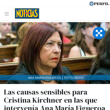
ANA MARÍA FIGUEROA | FOTO:CEDOC
Las causas sensibles para
Cristina Kirchner en las que
intervenía Ana María Figueroa