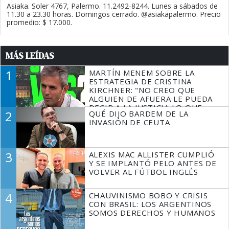
Asiaka. Soler 4767, Palermo. 11.2492-8244. Lunes a sábados de
11.30 a 23.30 horas. Domingos cerrado. @asiakapalermo. Precio
promedio: $ 17.000.
MÁS LEÍDAS
1
MARTÍN MENEM SOBRE LA
ESTRATEGIA DE CRISTINA
KIRCHNER: "NO CREO QUE
ALGUIEN DE AFUERA LE PUEDA
DECIR A LA JUSTICIA LO QUE
2
QUÉ DIJO BARDEM DE LA
TIENE QUE HACER"
INVASIÓN DE CEUTA
3
ALEXIS MAC ALLISTER CUMPLIÓ
Y SE IMPLANTÓ PELO ANTES DE
VOLVER AL FÚTBOL INGLÉS
4
CHAUVINISMO BOBO Y CRISIS
CON BRASIL: LOS ARGENTINOS
SOMOS DERECHOS Y HUMANOS