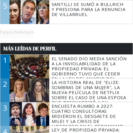
5
SANTILLI SE SUMÓ A BULLRICH
Y PRESIONA PARA LA RENUNCIA
DE VILLARRUEL
Espacio Publicitario
MÁS LEÍDAS DE PERFIL
1
EL SENADO DIO MEDIA SANCIÓN
A LA INVIOLABILIDAD DE LA
PROPIEDAD PRIVADA: EL
GOBIERNO TUVO QUE CEDER
EN LA LEY DEL MANEJO DEL
2
LA HISTORIA REAL DE "ELIZE:
FUEGO
SOMBRAS DE UNA MUJER", LA
NUEVA PELÍCULA DE NETFLIX
SOBRE EL CASO DE UNA ESPOSA
QUE DESCUARTIZÓ A SU
3
ENCUESTA RUMBO A 2027:
MARIDO
CUATRO CONSULTORAS
MIDIERON EL DESGASTE DE
MILEI Y LA CRISIS DE
LIDERAZGO EN EL PERONISMO
4
LEY DE PROPIEDAD PRIVADA: