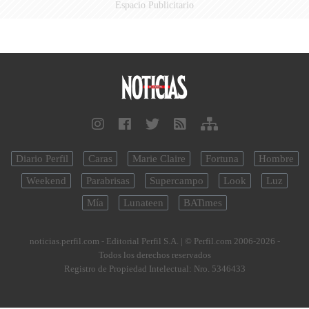
Espacio Publicitario
Diario Perfil
Caras
Marie Claire
Fortuna
Hombre
Weekend
Parabrisas
Supercampo
Look
Luz
Mía
Lunateen
BATimes
noticias.perfil.com - Editorial Perfil S.A.
| © Perfil.com 2006-2026 -
Todos los derechos reservados
Registro de Propiedad Intelectual: Nro. 5346433