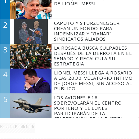
DE LIONEL MESSI
2
CAPUTO Y STURZENEGGER
CREAN UN FONDO PARA
INDEMNIZAR Y “GANAR”
SINDICATOS ALIADOS
3
LA ROSADA BUSCA CULPABLES
DESPUÉS DE LA DERROTA EN EL
SENADO Y RECALCULA SU
ESTRATEGIA
4
LIONEL MESSI LLEGA A ROSARIO
A LAS 20.30: VELATORIO ÍNTIMO
DE JORGE MESSI, SIN ACCESO AL
PÚBLICO
5
LOS AVIONES F 16
SOBREVOLARÁN EL CENTRO
PORTEÑO Y EL LUNES
PARTICIPARÁN DE LA
CELEBRACIÓN DE LA FUERZA
AÉREA
Espacio Publicitario