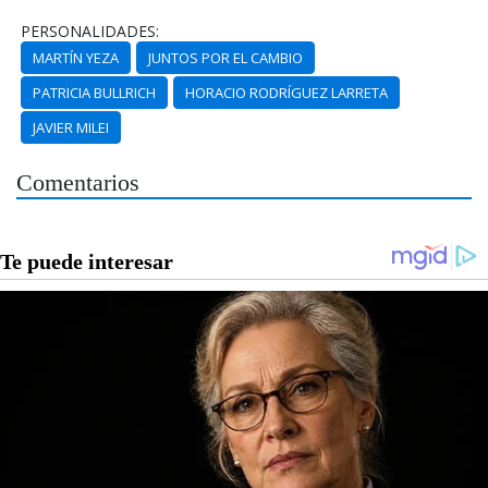
PERSONALIDADES:
MARTÍN YEZA
JUNTOS POR EL CAMBIO
PATRICIA BULLRICH
HORACIO RODRÍGUEZ LARRETA
JAVIER MILEI
Comentarios