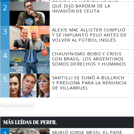
DECIR A LA JUSTICIA LO QUE
2
QUÉ DIJO BARDEM DE LA
TIENE QUE HACER"
INVASIÓN DE CEUTA
3
ALEXIS MAC ALLISTER CUMPLIÓ
Y SE IMPLANTÓ PELO ANTES DE
VOLVER AL FÚTBOL INGLÉS
4
CHAUVINISMO BOBO Y CRISIS
CON BRASIL: LOS ARGENTINOS
SOMOS DERECHOS Y HUMANOS
5
SANTILLI SE SUMÓ A BULLRICH
Y PRESIONA PARA LA RENUNCIA
DE VILLARRUEL
Espacio Publicitario
MÁS LEÍDAS DE PERFIL
1
MURIÓ JORGE MESSI, EL PAPÁ