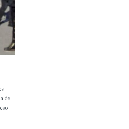
es
ia de
 eso