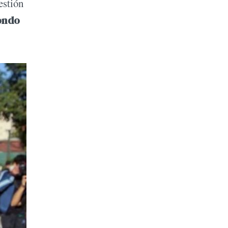
estión
ondo