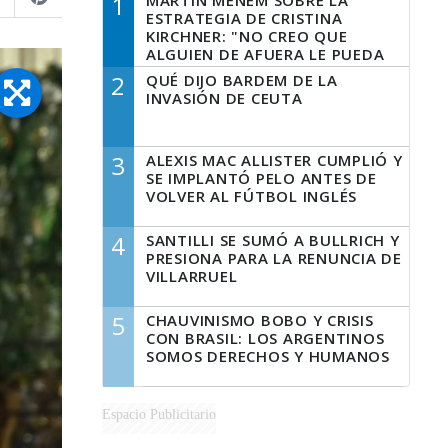
1
MARTÍN MENEM SOBRE LA
ESTRATEGIA DE CRISTINA
KIRCHNER: "NO CREO QUE
ALGUIEN DE AFUERA LE PUEDA
DECIR A LA JUSTICIA LO QUE
2
QUÉ DIJO BARDEM DE LA
TIENE QUE HACER"
INVASIÓN DE CEUTA
3
ALEXIS MAC ALLISTER CUMPLIÓ Y
SE IMPLANTÓ PELO ANTES DE
VOLVER AL FÚTBOL INGLÉS
4
SANTILLI SE SUMÓ A BULLRICH Y
PRESIONA PARA LA RENUNCIA DE
VILLARRUEL
5
CHAUVINISMO BOBO Y CRISIS
CON BRASIL: LOS ARGENTINOS
SOMOS DERECHOS Y HUMANOS
Espacio Publicitario