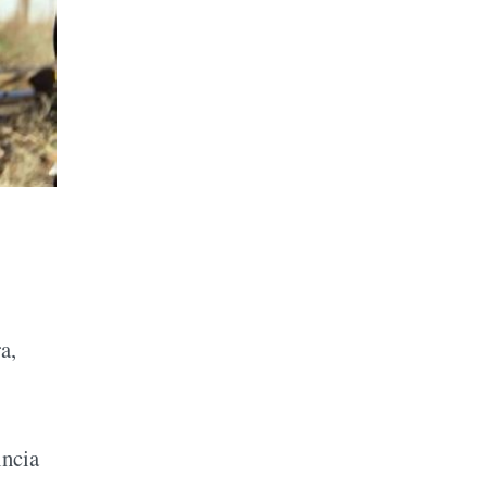
a,
incia