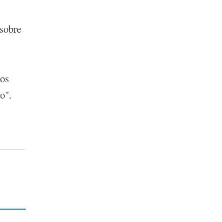
 sobre
los
o".