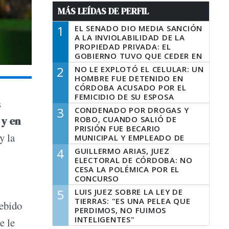
MÁS LEÍDAS DE PERFIL
1
EL SENADO DIO MEDIA SANCIÓN
A LA INVIOLABILIDAD DE LA
PROPIEDAD PRIVADA: EL
GOBIERNO TUVO QUE CEDER EN
LA LEY DEL MANEJO DEL FUEGO
2
NO LE EXPLOTÓ EL CELULAR: UN
HOMBRE FUE DETENIDO EN
CÓRDOBA ACUSADO POR EL
FEMICIDIO DE SU ESPOSA
s
3
CONDENADO POR DROGAS Y
 y en
ROBO, CUANDO SALIÓ DE
PRISIÓN FUE BECARIO
y la
MUNICIPAL Y EMPLEADO DE
SENAF
4
GUILLERMO ARIAS, JUEZ
ELECTORAL DE CÓRDOBA: NO
CESA LA POLÉMICA POR EL
CONCURSO
5
LUIS JUEZ SOBRE LA LEY DE
TIERRAS: "ES UNA PELEA QUE
debido
PERDIMOS, NO FUIMOS
INTELIGENTES"
e le