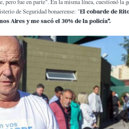
, pero fue en parte". En la misma línea, cuestionó la g
isterio de Seguridad bonaerense: "
El cobarde de Rit
nos Aires y me sacó el 30% de la policía".