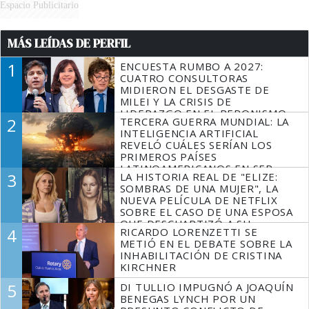
Espacio Publicitario
MÁS LEÍDAS DE PERFIL
1
ENCUESTA RUMBO A 2027:
CUATRO CONSULTORAS
MIDIERON EL DESGASTE DE
MILEI Y LA CRISIS DE
LIDERAZGO EN EL PERONISMO
2
TERCERA GUERRA MUNDIAL: LA
INTELIGENCIA ARTIFICIAL
REVELÓ CUÁLES SERÍAN LOS
PRIMEROS PAÍSES
LATINOAMERICANOS EN SER
3
LA HISTORIA REAL DE "ELIZE:
DERROTADOS
SOMBRAS DE UNA MUJER", LA
NUEVA PELÍCULA DE NETFLIX
SOBRE EL CASO DE UNA ESPOSA
QUE DESCUARTIZÓ A SU
4
RICARDO LORENZETTI SE
MARIDO
METIÓ EN EL DEBATE SOBRE LA
INHABILITACIÓN DE CRISTINA
KIRCHNER
5
DI TULLIO IMPUGNÓ A JOAQUÍN
BENEGAS LYNCH POR UN