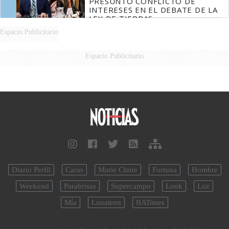
PRESUNTO CONFLICTO DE
INTERESES EN EL DEBATE DE LA
LEY DE TIERRAS
Espacio Publicitario
Espacio Publicitario
Diario Perfil
Caras
Marie Claire
Fortuna
Hombre
Weekend
Parabrisas
Supercampo
Look
Luz
Mía
Lunateen
BATimes