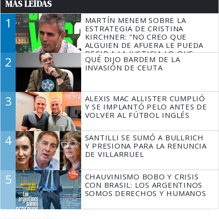
MÁS LEÍDAS
1
MARTÍN MENEM SOBRE LA
ESTRATEGIA DE CRISTINA
KIRCHNER: "NO CREO QUE
ALGUIEN DE AFUERA LE PUEDA
DECIR A LA JUSTICIA LO QUE
2
QUÉ DIJO BARDEM DE LA
TIENE QUE HACER"
INVASIÓN DE CEUTA
3
ALEXIS MAC ALLISTER CUMPLIÓ
Y SE IMPLANTÓ PELO ANTES DE
VOLVER AL FÚTBOL INGLÉS
4
SANTILLI SE SUMÓ A BULLRICH
Y PRESIONA PARA LA RENUNCIA
DE VILLARRUEL
5
CHAUVINISMO BOBO Y CRISIS
CON BRASIL: LOS ARGENTINOS
SOMOS DERECHOS Y HUMANOS