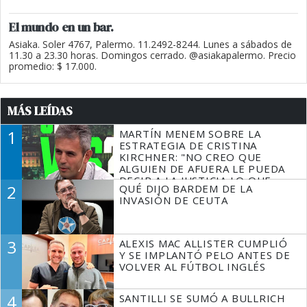
El mundo en un bar.
Asiaka. Soler 4767, Palermo. 11.2492-8244. Lunes a sábados de
11.30 a 23.30 horas. Domingos cerrado. @asiakapalermo. Precio
promedio: $ 17.000.
MÁS LEÍDAS
1
MARTÍN MENEM SOBRE LA
ESTRATEGIA DE CRISTINA
KIRCHNER: "NO CREO QUE
ALGUIEN DE AFUERA LE PUEDA
DECIR A LA JUSTICIA LO QUE
2
QUÉ DIJO BARDEM DE LA
TIENE QUE HACER"
INVASIÓN DE CEUTA
3
ALEXIS MAC ALLISTER CUMPLIÓ
Y SE IMPLANTÓ PELO ANTES DE
VOLVER AL FÚTBOL INGLÉS
4
SANTILLI SE SUMÓ A BULLRICH