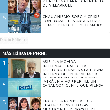
Y PRESIONA PARA LA RENUNCIA
DE VILLARRUEL
5
CHAUVINISMO BOBO Y CRISIS
CON BRASIL: LOS ARGENTINOS
SOMOS DERECHOS Y HUMANOS
Espacio Publicitario
MÁS LEÍDAS DE PERFIL
1
ASÍS: "LA MOVIDA
INTERNACIONAL DE LA
DOCTORA TENSIONA LA PUGNA
INTERNA DEL PERONISMO DE
LA PROVINCIA DEL PECADO"
2
¡MIRÁ EN VIVO +PERFIL!: UN
CANAL CON GENTE QUE PIENSA
3
ENCUESTA RUMBO A 2027:
CUATRO CONSULTORAS
MIDIERON EL DESGASTE DE