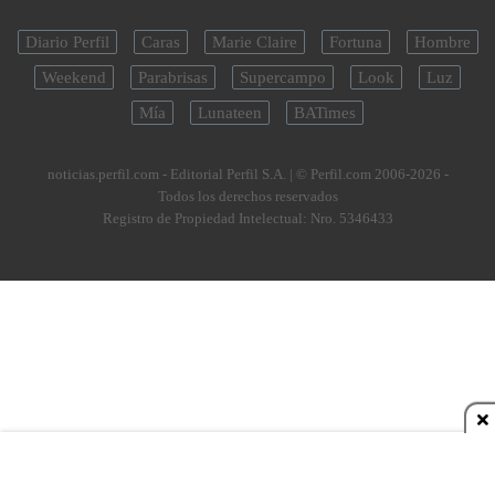
Diario Perfil
Caras
Marie Claire
Fortuna
Hombre
Weekend
Parabrisas
Supercampo
Look
Luz
Mía
Lunateen
BATimes
noticias.perfil.com - Editorial Perfil S.A.
| © Perfil.com 2006-2026 -
Todos los derechos reservados
Registro de Propiedad Intelectual: Nro. 5346433