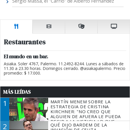
Sergio Massa, el "Carrió" de Alberto Fernández
Restaurantes
El mundo en un bar.
Asiaka. Soler 4767, Palermo. 11.2492-8244. Lunes a sábados de
11.30 a 23.30 horas. Domingos cerrado. @asiakapalermo. Precio
promedio: $ 17.000.
MÁS LEÍDAS
1
MARTÍN MENEM SOBRE LA
ESTRATEGIA DE CRISTINA
KIRCHNER: "NO CREO QUE
ALGUIEN DE AFUERA LE PUEDA
DECIR A LA JUSTICIA LO QUE
2
QUÉ DIJO BARDEM DE LA
TIENE QUE HACER"
INVASIÓN DE CEUTA