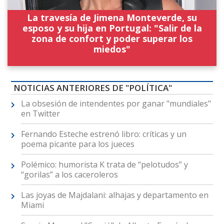
La travesía de Jimena Monteverde, su
esposo y su hija en Portugal: "Salir de la
zona de confort y poder superar los
miedos"
NOTICIAS ANTERIORES DE "POLÍTICA"
La obsesión de intendentes por ganar "mundiales"
en Twitter
Fernando Esteche estrenó libro: críticas y un
poema picante para los jueces
Polémico: humorista K trata de “pelotudos” y
“gorilas” a los caceroleros
Las joyas de Majdalani: alhajas y departamento en
Miami