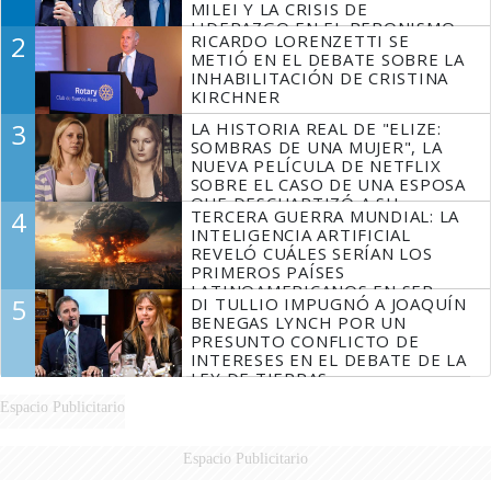
MILEI Y LA CRISIS DE
LIDERAZGO EN EL PERONISMO
2
RICARDO LORENZETTI SE
METIÓ EN EL DEBATE SOBRE LA
INHABILITACIÓN DE CRISTINA
KIRCHNER
3
LA HISTORIA REAL DE "ELIZE:
SOMBRAS DE UNA MUJER", LA
NUEVA PELÍCULA DE NETFLIX
SOBRE EL CASO DE UNA ESPOSA
QUE DESCUARTIZÓ A SU
4
TERCERA GUERRA MUNDIAL: LA
MARIDO
INTELIGENCIA ARTIFICIAL
REVELÓ CUÁLES SERÍAN LOS
PRIMEROS PAÍSES
LATINOAMERICANOS EN SER
5
DI TULLIO IMPUGNÓ A JOAQUÍN
DERROTADOS
BENEGAS LYNCH POR UN
PRESUNTO CONFLICTO DE
INTERESES EN EL DEBATE DE LA
LEY DE TIERRAS
Espacio Publicitario
Espacio Publicitario