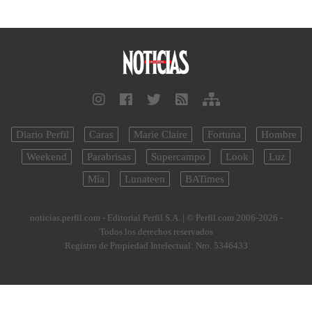
Diario Perfil
Caras
Marie Claire
Fortuna
Hombre
Weekend
Parabrisas
Supercampo
Look
Luz
Mía
Lunateen
BATimes
noticias.perfil.com - Editorial Perfil S.A.
| © Perfil.com 2006-2026 -
Todos los derechos reservados
Registro de Propiedad Intelectual: Nro. 5346433