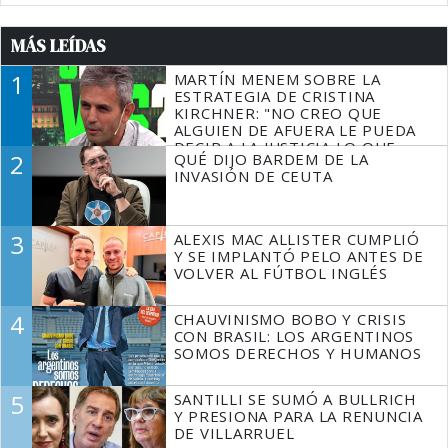
MÁS LEÍDAS
1
MARTÍN MENEM SOBRE LA
ESTRATEGIA DE CRISTINA
KIRCHNER: "NO CREO QUE
ALGUIEN DE AFUERA LE PUEDA
DECIR A LA JUSTICIA LO QUE
2
QUÉ DIJO BARDEM DE LA
TIENE QUE HACER"
INVASIÓN DE CEUTA
3
ALEXIS MAC ALLISTER CUMPLIÓ
Y SE IMPLANTÓ PELO ANTES DE
VOLVER AL FÚTBOL INGLÉS
4
CHAUVINISMO BOBO Y CRISIS
CON BRASIL: LOS ARGENTINOS
SOMOS DERECHOS Y HUMANOS
5
SANTILLI SE SUMÓ A BULLRICH
Y PRESIONA PARA LA RENUNCIA
DE VILLARRUEL