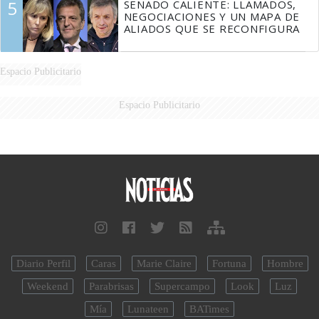
5
SENADO CALIENTE: LLAMADOS,
NEGOCIACIONES Y UN MAPA DE
ALIADOS QUE SE RECONFIGURA
Espacio Publicitario
Espacio Publicitario
Diario Perfil
Caras
Marie Claire
Fortuna
Hombre
Weekend
Parabrisas
Supercampo
Look
Luz
Mía
Lunateen
BATimes