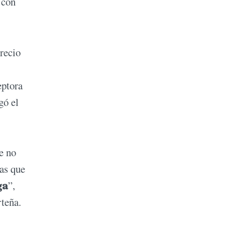
 con
recio
eptora
gó el
e no
nas que
ga
”,
rteña.