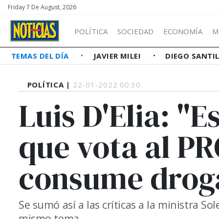
Friday 7 De August, 2026
POLÍTICA
SOCIEDAD
ECONOMÍA
M
TEMAS DEL DÍA
JAVIER MILEI
DIEGO SANTI
POLÍTICA |
22-01-2022 00:30
Luis D'Elia: "
que vota al P
consume drog
Se sumó así a las críticas a la ministra So
mismo tema.