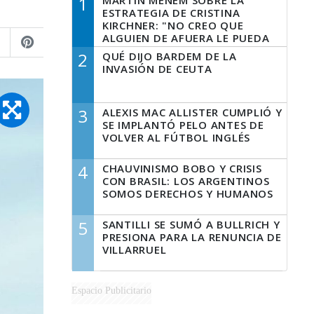
1
MARTÍN MENEM SOBRE LA
ESTRATEGIA DE CRISTINA
KIRCHNER: "NO CREO QUE
ALGUIEN DE AFUERA LE PUEDA
DECIR A LA JUSTICIA LO QUE
2
QUÉ DIJO BARDEM DE LA
TIENE QUE HACER"
INVASIÓN DE CEUTA
3
ALEXIS MAC ALLISTER CUMPLIÓ Y
SE IMPLANTÓ PELO ANTES DE
VOLVER AL FÚTBOL INGLÉS
4
CHAUVINISMO BOBO Y CRISIS
CON BRASIL: LOS ARGENTINOS
SOMOS DERECHOS Y HUMANOS
5
SANTILLI SE SUMÓ A BULLRICH Y
PRESIONA PARA LA RENUNCIA DE
VILLARRUEL
Espacio Publicitario