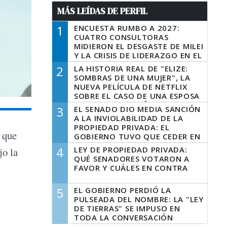
MÁS LEÍDAS DE PERFIL
1
ENCUESTA RUMBO A 2027:
CUATRO CONSULTORAS
MIDIERON EL DESGASTE DE MILEI
Y LA CRISIS DE LIDERAZGO EN EL
PERONISMO
2
LA HISTORIA REAL DE "ELIZE:
SOMBRAS DE UNA MUJER", LA
NUEVA PELÍCULA DE NETFLIX
SOBRE EL CASO DE UNA ESPOSA
QUE DESCUARTIZÓ A SU
3
EL SENADO DIO MEDIA SANCIÓN
MARIDO
A LA INVIOLABILIDAD DE LA
PROPIEDAD PRIVADA: EL
 que
GOBIERNO TUVO QUE CEDER EN
LA LEY DEL MANEJO DEL FUEGO
4
LEY DE PROPIEDAD PRIVADA:
jo la
QUÉ SENADORES VOTARON A
FAVOR Y CUÁLES EN CONTRA
5
EL GOBIERNO PERDIÓ LA
PULSEADA DEL NOMBRE: LA "LEY
DE TIERRAS" SE IMPUSO EN
TODA LA CONVERSACIÓN
DIGITAL