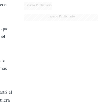
rece
Espacio Publicitario
Espacio Publicitario
r que
 el
ulo
 más
estó el
quiera