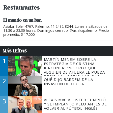
Restaurantes
El mundo en un bar.
Asiaka. Soler 4767, Palermo. 11.2492-8244. Lunes a sábados de
11.30 a 23.30 horas. Domingos cerrado. @asiakapalermo. Precio
promedio: $ 17.000.
MÁS LEÍDAS
1
MARTÍN MENEM SOBRE LA
ESTRATEGIA DE CRISTINA
KIRCHNER: "NO CREO QUE
ALGUIEN DE AFUERA LE PUEDA
DECIR A LA JUSTICIA LO QUE
2
QUÉ DIJO BARDEM DE LA
TIENE QUE HACER"
INVASIÓN DE CEUTA
3
ALEXIS MAC ALLISTER CUMPLIÓ
Y SE IMPLANTÓ PELO ANTES DE
VOLVER AL FÚTBOL INGLÉS