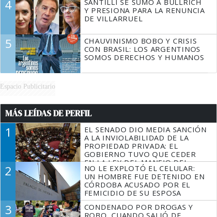
4
SANTILLI SE SUMÓ A BULLRICH
Y PRESIONA PARA LA RENUNCIA
DE VILLARRUEL
5
CHAUVINISMO BOBO Y CRISIS
CON BRASIL: LOS ARGENTINOS
SOMOS DERECHOS Y HUMANOS
Espacio Publicitario
MÁS LEÍDAS DE PERFIL
1
EL SENADO DIO MEDIA SANCIÓN
A LA INVIOLABILIDAD DE LA
PROPIEDAD PRIVADA: EL
GOBIERNO TUVO QUE CEDER
EN LA LEY DEL MANEJO DEL
2
NO LE EXPLOTÓ EL CELULAR:
FUEGO
UN HOMBRE FUE DETENIDO EN
CÓRDOBA ACUSADO POR EL
FEMICIDIO DE SU ESPOSA
3
CONDENADO POR DROGAS Y
ROBO, CUANDO SALIÓ DE