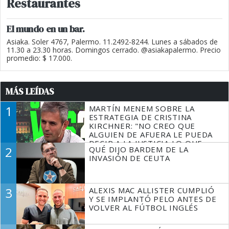
Restaurantes
El mundo en un bar.
Asiaka. Soler 4767, Palermo. 11.2492-8244. Lunes a sábados de
11.30 a 23.30 horas. Domingos cerrado. @asiakapalermo. Precio
promedio: $ 17.000.
MÁS LEÍDAS
1
MARTÍN MENEM SOBRE LA
ESTRATEGIA DE CRISTINA
KIRCHNER: "NO CREO QUE
ALGUIEN DE AFUERA LE PUEDA
DECIR A LA JUSTICIA LO QUE
2
QUÉ DIJO BARDEM DE LA
TIENE QUE HACER"
INVASIÓN DE CEUTA
3
ALEXIS MAC ALLISTER CUMPLIÓ
Y SE IMPLANTÓ PELO ANTES DE
VOLVER AL FÚTBOL INGLÉS