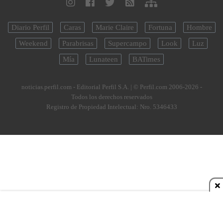
Diario Perfil
Caras
Marie Claire
Fortuna
Hombre
Weekend
Parabrisas
Supercampo
Look
Luz
Mía
Lunateen
BATimes
noticias.perfil.com - Editorial Perfil S.A.
| © Perfil.com 2006-2026 -
Todos los derechos reservados
Registro de Propiedad Intelectual: Nro. 5346433