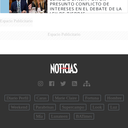
PRESUNTO CONFLICTO DE
INTERESES EN EL DEBATE DE LA
LEY DE TIERRAS
Espacio Publicitario
Espacio Publicitario
Diario Perfil
Caras
Marie Claire
Fortuna
Hombre
Weekend
Parabrisas
Supercampo
Look
Luz
Mía
Lunateen
BATimes