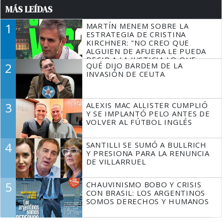
MÁS LEÍDAS
1
MARTÍN MENEM SOBRE LA
ESTRATEGIA DE CRISTINA
KIRCHNER: "NO CREO QUE
ALGUIEN DE AFUERA LE PUEDA
DECIR A LA JUSTICIA LO QUE
2
QUÉ DIJO BARDEM DE LA
TIENE QUE HACER"
INVASIÓN DE CEUTA
3
ALEXIS MAC ALLISTER CUMPLIÓ
Y SE IMPLANTÓ PELO ANTES DE
VOLVER AL FÚTBOL INGLÉS
4
SANTILLI SE SUMÓ A BULLRICH
Y PRESIONA PARA LA RENUNCIA
DE VILLARRUEL
5
CHAUVINISMO BOBO Y CRISIS
CON BRASIL: LOS ARGENTINOS
SOMOS DERECHOS Y HUMANOS