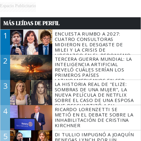
Espacio Publicitario
MÁS LEÍDAS DE PERFIL
1
ENCUESTA RUMBO A 2027:
CUATRO CONSULTORAS
MIDIERON EL DESGASTE DE
MILEI Y LA CRISIS DE
LIDERAZGO EN EL PERONISMO
2
TERCERA GUERRA MUNDIAL: LA
INTELIGENCIA ARTIFICIAL
REVELÓ CUÁLES SERÍAN LOS
PRIMEROS PAÍSES
LATINOAMERICANOS EN SER
3
LA HISTORIA REAL DE "ELIZE:
DERROTADOS
SOMBRAS DE UNA MUJER", LA
NUEVA PELÍCULA DE NETFLIX
SOBRE EL CASO DE UNA ESPOSA
QUE DESCUARTIZÓ A SU
4
RICARDO LORENZETTI SE
MARIDO
METIÓ EN EL DEBATE SOBRE LA
INHABILITACIÓN DE CRISTINA
KIRCHNER
5
DI TULLIO IMPUGNÓ A JOAQUÍN
BENEGAS LYNCH POR UN