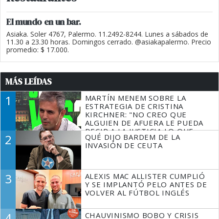
El mundo en un bar.
Asiaka. Soler 4767, Palermo. 11.2492-8244. Lunes a sábados de
11.30 a 23.30 horas. Domingos cerrado. @asiakapalermo. Precio
promedio: $ 17.000.
MÁS LEÍDAS
1
MARTÍN MENEM SOBRE LA
ESTRATEGIA DE CRISTINA
KIRCHNER: "NO CREO QUE
ALGUIEN DE AFUERA LE PUEDA
DECIR A LA JUSTICIA LO QUE
2
QUÉ DIJO BARDEM DE LA
TIENE QUE HACER"
INVASIÓN DE CEUTA
3
ALEXIS MAC ALLISTER CUMPLIÓ
Y SE IMPLANTÓ PELO ANTES DE
VOLVER AL FÚTBOL INGLÉS
4
CHAUVINISMO BOBO Y CRISIS