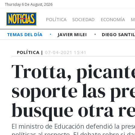
Thursday 6 De August, 2026
POLÍTICA
SOCIEDAD
ECONOMÍA
M
TEMAS DEL DÍA
JAVIER MILEI
DIEGO SANTI
POLÍTICA |
07-04-2021 15:41
Trotta, picant
soporte las pr
busque otra r
El ministro de Educación defendió la prese
políticas al respecto. El debate sobre si d