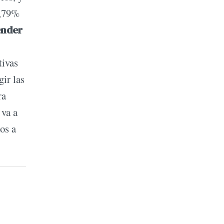
0,79%
ender
tivas
gir las
ra
 va a
os a