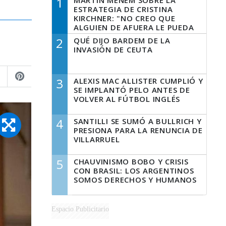
1
MARTÍN MENEM SOBRE LA
ESTRATEGIA DE CRISTINA
KIRCHNER: "NO CREO QUE
ALGUIEN DE AFUERA LE PUEDA
DECIR A LA JUSTICIA LO QUE
2
QUÉ DIJO BARDEM DE LA
TIENE QUE HACER"
INVASIÓN DE CEUTA
3
ALEXIS MAC ALLISTER CUMPLIÓ Y
SE IMPLANTÓ PELO ANTES DE
VOLVER AL FÚTBOL INGLÉS
4
SANTILLI SE SUMÓ A BULLRICH Y
PRESIONA PARA LA RENUNCIA DE
VILLARRUEL
5
CHAUVINISMO BOBO Y CRISIS
CON BRASIL: LOS ARGENTINOS
SOMOS DERECHOS Y HUMANOS
Espacio Publicitario