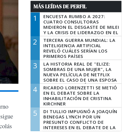
MÁS LEÍDAS DE PERFIL
1
ENCUESTA RUMBO A 2027:
CUATRO CONSULTORAS
MIDIERON EL DESGASTE DE MILEI
Y LA CRISIS DE LIDERAZGO EN EL
PERONISMO
2
TERCERA GUERRA MUNDIAL: LA
INTELIGENCIA ARTIFICIAL
REVELÓ CUÁLES SERÍAN LOS
PRIMEROS PAÍSES
LATINOAMERICANOS EN SER
3
LA HISTORIA REAL DE "ELIZE:
DERROTADOS
SOMBRAS DE UNA MUJER", LA
NUEVA PELÍCULA DE NETFLIX
SOBRE EL CASO DE UNA ESPOSA
QUE DESCUARTIZÓ A SU
4
RICARDO LORENZETTI SE METIÓ
MARIDO
EN EL DEBATE SOBRE LA
INHABILITACIÓN DE CRISTINA
KIRCHNER
erno
5
DI TULLIO IMPUGNÓ A JOAQUÍN
 sigue
BENEGAS LYNCH POR UN
PRESUNTO CONFLICTO DE
colás
INTERESES EN EL DEBATE DE LA
LEY DE TIERRAS