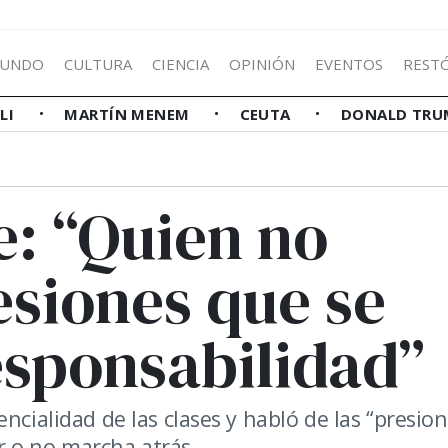
UNDO
CULTURA
CIENCIA
OPINIÓN
EVENTOS
REST
LLI
MARTÍN MENEM
CEUTA
DONALD TRU
e: “Quien no
esiones que se
esponsabilidad”
ncialidad de las clases y habló de las “presion
ar o no marcha atrás.