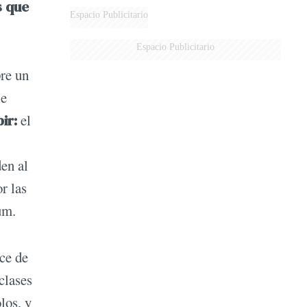
s que
Espacio Publicitario
Espacio Publicitario
pre un
le
ir:
el
en al
r las
um.
ce de
clases
los, y