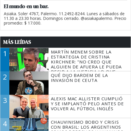
El mundo en un bar.
Asiaka. Soler 4767, Palermo. 11.2492-8244. Lunes a sábados de
11.30 a 23.30 horas. Domingos cerrado. @asiakapalermo. Precio
promedio: $ 17.000.
MÁS LEÍDAS
1
MARTÍN MENEM SOBRE LA
ESTRATEGIA DE CRISTINA
KIRCHNER: "NO CREO QUE
ALGUIEN DE AFUERA LE PUEDA
DECIR A LA JUSTICIA LO QUE
2
QUÉ DIJO BARDEM DE LA
TIENE QUE HACER"
INVASIÓN DE CEUTA
3
ALEXIS MAC ALLISTER CUMPLIÓ
Y SE IMPLANTÓ PELO ANTES DE
VOLVER AL FÚTBOL INGLÉS
4
CHAUVINISMO BOBO Y CRISIS
CON BRASIL: LOS ARGENTINOS