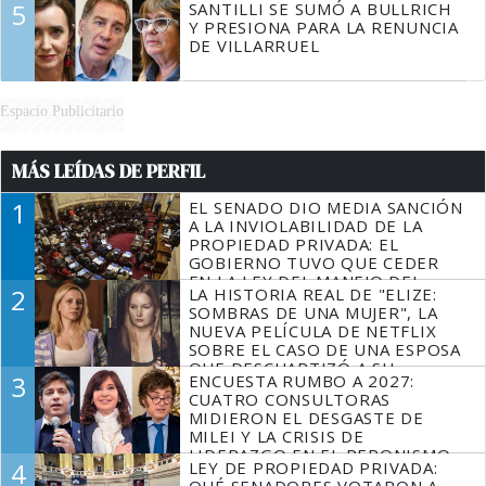
5
SANTILLI SE SUMÓ A BULLRICH
Y PRESIONA PARA LA RENUNCIA
DE VILLARRUEL
Espacio Publicitario
MÁS LEÍDAS DE PERFIL
1
EL SENADO DIO MEDIA SANCIÓN
A LA INVIOLABILIDAD DE LA
PROPIEDAD PRIVADA: EL
GOBIERNO TUVO QUE CEDER
EN LA LEY DEL MANEJO DEL
2
LA HISTORIA REAL DE "ELIZE:
FUEGO
SOMBRAS DE UNA MUJER", LA
NUEVA PELÍCULA DE NETFLIX
SOBRE EL CASO DE UNA ESPOSA
QUE DESCUARTIZÓ A SU
3
ENCUESTA RUMBO A 2027:
MARIDO
CUATRO CONSULTORAS
MIDIERON EL DESGASTE DE
MILEI Y LA CRISIS DE
LIDERAZGO EN EL PERONISMO
4
LEY DE PROPIEDAD PRIVADA:
QUÉ SENADORES VOTARON A