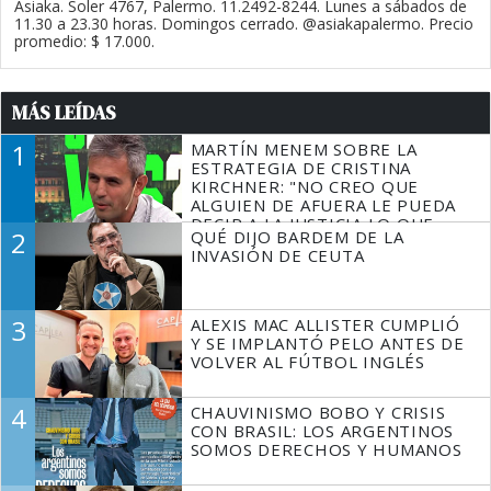
Asiaka. Soler 4767, Palermo. 11.2492-8244. Lunes a sábados de
11.30 a 23.30 horas. Domingos cerrado. @asiakapalermo. Precio
promedio: $ 17.000.
MÁS LEÍDAS
1
MARTÍN MENEM SOBRE LA
ESTRATEGIA DE CRISTINA
KIRCHNER: "NO CREO QUE
ALGUIEN DE AFUERA LE PUEDA
DECIR A LA JUSTICIA LO QUE
2
QUÉ DIJO BARDEM DE LA
TIENE QUE HACER"
INVASIÓN DE CEUTA
3
ALEXIS MAC ALLISTER CUMPLIÓ
Y SE IMPLANTÓ PELO ANTES DE
VOLVER AL FÚTBOL INGLÉS
4
CHAUVINISMO BOBO Y CRISIS
CON BRASIL: LOS ARGENTINOS
SOMOS DERECHOS Y HUMANOS