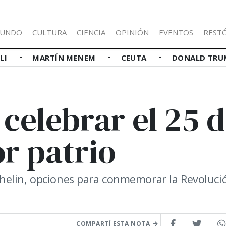
UNDO
CULTURA
CIENCIA
OPINIÓN
EVENTOS
REST
LLI
MARTÍN MENEM
CEUTA
DONALD TRU
 celebrar el 25 
r patrio
helin, opciones para conmemorar la Revoluci
COMPARTÍ ESTA NOTA