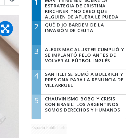
1
MARTÍN MENEM SOBRE LA
ESTRATEGIA DE CRISTINA
KIRCHNER: "NO CREO QUE
ALGUIEN DE AFUERA LE PUEDA
DECIR A LA JUSTICIA LO QUE
2
QUÉ DIJO BARDEM DE LA
TIENE QUE HACER"
INVASIÓN DE CEUTA
3
ALEXIS MAC ALLISTER CUMPLIÓ Y
SE IMPLANTÓ PELO ANTES DE
VOLVER AL FÚTBOL INGLÉS
4
SANTILLI SE SUMÓ A BULLRICH Y
PRESIONA PARA LA RENUNCIA DE
VILLARRUEL
5
CHAUVINISMO BOBO Y CRISIS
CON BRASIL: LOS ARGENTINOS
SOMOS DERECHOS Y HUMANOS
Espacio Publicitario