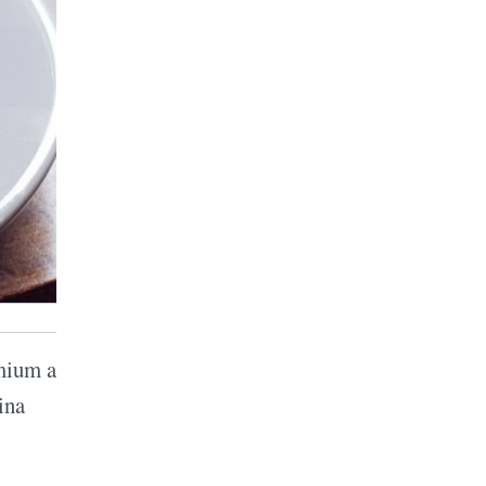
emium a
ina