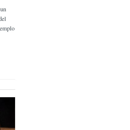
 un
del
 templo