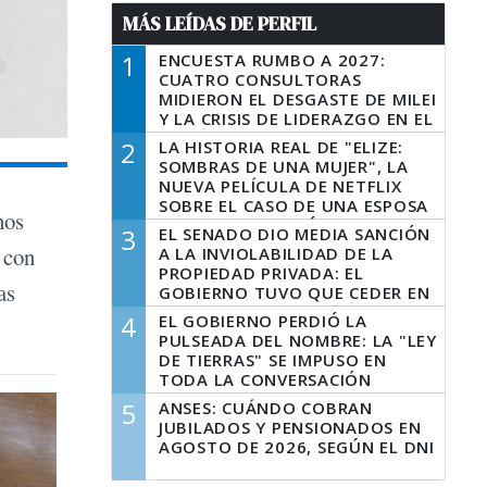
MÁS LEÍDAS DE PERFIL
1
ENCUESTA RUMBO A 2027:
CUATRO CONSULTORAS
MIDIERON EL DESGASTE DE MILEI
Y LA CRISIS DE LIDERAZGO EN EL
PERONISMO
2
LA HISTORIA REAL DE "ELIZE:
SOMBRAS DE UNA MUJER", LA
NUEVA PELÍCULA DE NETFLIX
SOBRE EL CASO DE UNA ESPOSA
nos
QUE DESCUARTIZÓ A SU
3
EL SENADO DIO MEDIA SANCIÓN
MARIDO
 con
A LA INVIOLABILIDAD DE LA
PROPIEDAD PRIVADA: EL
as
GOBIERNO TUVO QUE CEDER EN
LA LEY DEL MANEJO DEL FUEGO
4
EL GOBIERNO PERDIÓ LA
PULSEADA DEL NOMBRE: LA "LEY
DE TIERRAS" SE IMPUSO EN
TODA LA CONVERSACIÓN
DIGITAL
5
ANSES: CUÁNDO COBRAN
JUBILADOS Y PENSIONADOS EN
AGOSTO DE 2026, SEGÚN EL DNI