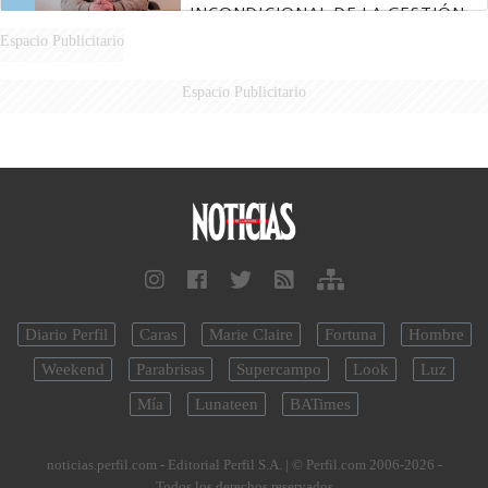
INCONDICIONAL DE LA GESTIÓN
DE MILEI"
Espacio Publicitario
Espacio Publicitario
Diario Perfil
Caras
Marie Claire
Fortuna
Hombre
Weekend
Parabrisas
Supercampo
Look
Luz
Mía
Lunateen
BATimes
noticias.perfil.com - Editorial Perfil S.A.
| © Perfil.com 2006-2026 -
Todos los derechos reservados