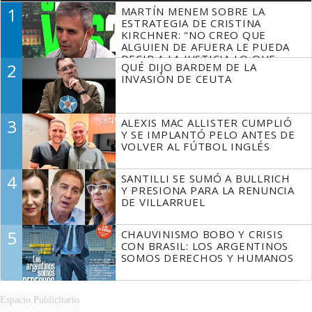
1
MARTÍN MENEM SOBRE LA
ESTRATEGIA DE CRISTINA
KIRCHNER: "NO CREO QUE
ALGUIEN DE AFUERA LE PUEDA
DECIR A LA JUSTICIA LO QUE
2
QUÉ DIJO BARDEM DE LA
TIENE QUE HACER"
INVASIÓN DE CEUTA
3
ALEXIS MAC ALLISTER CUMPLIÓ
Y SE IMPLANTÓ PELO ANTES DE
VOLVER AL FÚTBOL INGLÉS
4
SANTILLI SE SUMÓ A BULLRICH
Y PRESIONA PARA LA RENUNCIA
DE VILLARRUEL
5
CHAUVINISMO BOBO Y CRISIS
CON BRASIL: LOS ARGENTINOS
SOMOS DERECHOS Y HUMANOS
Espacio Publicitario