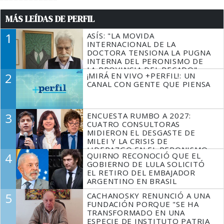
MÁS LEÍDAS DE PERFIL
1
ASÍS: "LA MOVIDA
INTERNACIONAL DE LA
DOCTORA TENSIONA LA PUGNA
INTERNA DEL PERONISMO DE
LA PROVINCIA DEL PECADO"
2
¡MIRÁ EN VIVO +PERFIL!: UN
CANAL CON GENTE QUE PIENSA
3
ENCUESTA RUMBO A 2027:
CUATRO CONSULTORAS
MIDIERON EL DESGASTE DE
MILEI Y LA CRISIS DE
LIDERAZGO EN EL PERONISMO
4
QUIRNO RECONOCIÓ QUE EL
GOBIERNO DE LULA SOLICITÓ
EL RETIRO DEL EMBAJADOR
ARGENTINO EN BRASIL
5
CACHANOSKY RENUNCIÓ A UNA
FUNDACIÓN PORQUE "SE HA
TRANSFORMADO EN UNA
ESPECIE DE INSTITUTO PATRIA