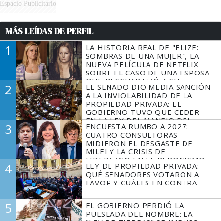
Espacio Publicitario
MÁS LEÍDAS DE PERFIL
1
LA HISTORIA REAL DE "ELIZE:
SOMBRAS DE UNA MUJER", LA
NUEVA PELÍCULA DE NETFLIX
SOBRE EL CASO DE UNA ESPOSA
QUE DESCUARTIZÓ A SU
2
EL SENADO DIO MEDIA SANCIÓN
MARIDO
A LA INVIOLABILIDAD DE LA
PROPIEDAD PRIVADA: EL
GOBIERNO TUVO QUE CEDER
EN LA LEY DEL MANEJO DEL
3
ENCUESTA RUMBO A 2027:
FUEGO
CUATRO CONSULTORAS
MIDIERON EL DESGASTE DE
MILEI Y LA CRISIS DE
LIDERAZGO EN EL PERONISMO
4
LEY DE PROPIEDAD PRIVADA:
QUÉ SENADORES VOTARON A
FAVOR Y CUÁLES EN CONTRA
5
EL GOBIERNO PERDIÓ LA
PULSEADA DEL NOMBRE: LA