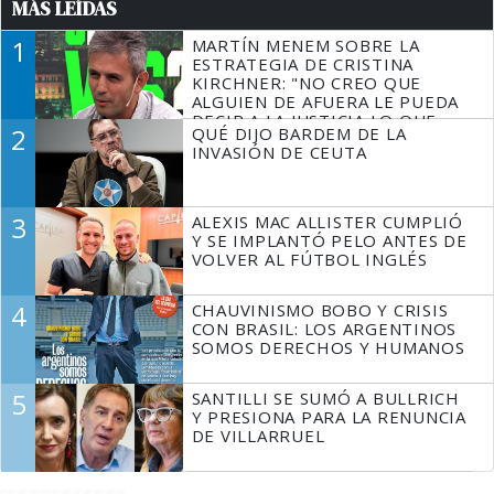
MÁS LEÍDAS
1
MARTÍN MENEM SOBRE LA
ESTRATEGIA DE CRISTINA
KIRCHNER: "NO CREO QUE
ALGUIEN DE AFUERA LE PUEDA
DECIR A LA JUSTICIA LO QUE
2
QUÉ DIJO BARDEM DE LA
TIENE QUE HACER"
INVASIÓN DE CEUTA
3
ALEXIS MAC ALLISTER CUMPLIÓ
Y SE IMPLANTÓ PELO ANTES DE
VOLVER AL FÚTBOL INGLÉS
4
CHAUVINISMO BOBO Y CRISIS
CON BRASIL: LOS ARGENTINOS
SOMOS DERECHOS Y HUMANOS
5
SANTILLI SE SUMÓ A BULLRICH
Y PRESIONA PARA LA RENUNCIA
DE VILLARRUEL