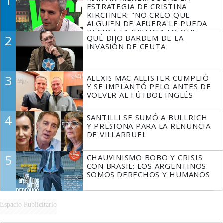
1
ESTRATEGIA DE CRISTINA
KIRCHNER: "NO CREO QUE
ALGUIEN DE AFUERA LE PUEDA
DECIR A LA JUSTICIA LO QUE
2
QUÉ DIJO BARDEM DE LA
TIENE QUE HACER"
INVASIÓN DE CEUTA
3
ALEXIS MAC ALLISTER CUMPLIÓ
Y SE IMPLANTÓ PELO ANTES DE
VOLVER AL FÚTBOL INGLÉS
4
SANTILLI SE SUMÓ A BULLRICH
Y PRESIONA PARA LA RENUNCIA
DE VILLARRUEL
5
CHAUVINISMO BOBO Y CRISIS
CON BRASIL: LOS ARGENTINOS
SOMOS DERECHOS Y HUMANOS
Espacio Publicitario