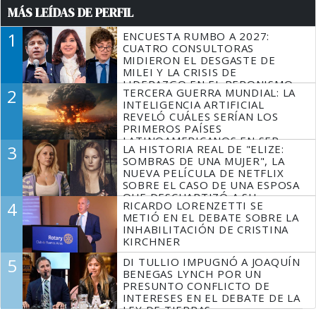
MÁS LEÍDAS DE PERFIL
1
ENCUESTA RUMBO A 2027:
CUATRO CONSULTORAS
MIDIERON EL DESGASTE DE
MILEI Y LA CRISIS DE
LIDERAZGO EN EL PERONISMO
2
TERCERA GUERRA MUNDIAL: LA
INTELIGENCIA ARTIFICIAL
REVELÓ CUÁLES SERÍAN LOS
PRIMEROS PAÍSES
LATINOAMERICANOS EN SER
3
LA HISTORIA REAL DE "ELIZE:
DERROTADOS
SOMBRAS DE UNA MUJER", LA
NUEVA PELÍCULA DE NETFLIX
SOBRE EL CASO DE UNA ESPOSA
QUE DESCUARTIZÓ A SU
4
RICARDO LORENZETTI SE
MARIDO
METIÓ EN EL DEBATE SOBRE LA
INHABILITACIÓN DE CRISTINA
KIRCHNER
5
DI TULLIO IMPUGNÓ A JOAQUÍN
BENEGAS LYNCH POR UN
PRESUNTO CONFLICTO DE
INTERESES EN EL DEBATE DE LA
LEY DE TIERRAS