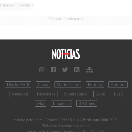
Espacio Publicitario
Espacio Publicitario
Diario Perfil
Caras
Marie Claire
Fortuna
Hombre
Weekend
Parabrisas
Supercampo
Look
Luz
Mía
Lunateen
BATimes
noticias.perfil.com - Editorial Perfil S.A.
| © Perfil.com 2006-2026 -
Todos los derechos reservados
Registro de Propiedad Intelectual: Nro. 5346433