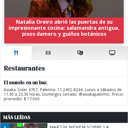
Natalia Oreiro abrió las puertas de su
impresionante cocina: salamandra antigua,
pisos damero y guiños botánicos
Restaurantes
El mundo en un bar.
Asiaka. Soler 4767, Palermo. 11.2492-8244. Lunes a sábados de
11.30 a 23.30 horas. Domingos cerrado. @asiakapalermo. Precio
promedio: $ 17.000.
MÁS LEÍDAS
MARTÍN MENEM SOBRE LA