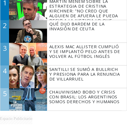
1
MARTÍN MENEM SOBRE LA
ESTRATEGIA DE CRISTINA
KIRCHNER: "NO CREO QUE
ALGUIEN DE AFUERA LE PUEDA
DECIR A LA JUSTICIA LO QUE
2
QUÉ DIJO BARDEM DE LA
TIENE QUE HACER"
INVASIÓN DE CEUTA
3
ALEXIS MAC ALLISTER CUMPLIÓ
Y SE IMPLANTÓ PELO ANTES DE
VOLVER AL FÚTBOL INGLÉS
4
SANTILLI SE SUMÓ A BULLRICH
Y PRESIONA PARA LA RENUNCIA
DE VILLARRUEL
5
CHAUVINISMO BOBO Y CRISIS
CON BRASIL: LOS ARGENTINOS
SOMOS DERECHOS Y HUMANOS
Espacio Publicitario