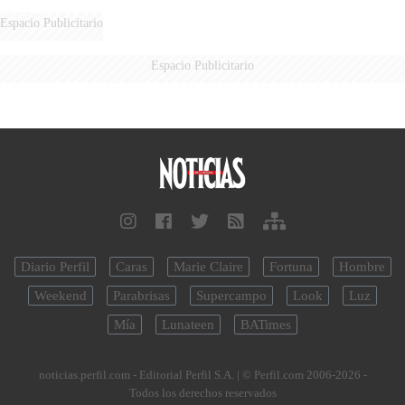
Espacio Publicitario
Espacio Publicitario
Diario Perfil
Caras
Marie Claire
Fortuna
Hombre
Weekend
Parabrisas
Supercampo
Look
Luz
Mía
Lunateen
BATimes
noticias.perfil.com - Editorial Perfil S.A.
| © Perfil.com 2006-2026 -
Todos los derechos reservados