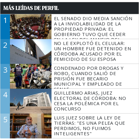
MÁS LEÍDAS DE PERFIL
1
EL SENADO DIO MEDIA SANCIÓN
A LA INVIOLABILIDAD DE LA
PROPIEDAD PRIVADA: EL
GOBIERNO TUVO QUE CEDER
EN LA LEY DEL MANEJO DEL
2
NO LE EXPLOTÓ EL CELULAR:
FUEGO
UN HOMBRE FUE DETENIDO EN
CÓRDOBA ACUSADO POR EL
FEMICIDIO DE SU ESPOSA
3
CONDENADO POR DROGAS Y
ROBO, CUANDO SALIÓ DE
PRISIÓN FUE BECARIO
MUNICIPAL Y EMPLEADO DE
SENAF
4
GUILLERMO ARIAS, JUEZ
ELECTORAL DE CÓRDOBA: NO
CESA LA POLÉMICA POR EL
CONCURSO
5
LUIS JUEZ SOBRE LA LEY DE
TIERRAS: "ES UNA PELEA QUE
PERDIMOS, NO FUIMOS
INTELIGENTES"