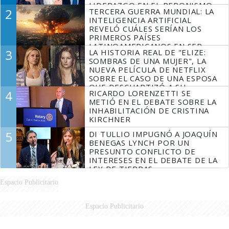
LIDERAZGO EN EL PERONISMO
2
TERCERA GUERRA MUNDIAL: LA
INTELIGENCIA ARTIFICIAL
REVELÓ CUÁLES SERÍAN LOS
PRIMEROS PAÍSES
LATINOAMERICANOS EN SER
3
LA HISTORIA REAL DE "ELIZE:
DERROTADOS
SOMBRAS DE UNA MUJER", LA
NUEVA PELÍCULA DE NETFLIX
SOBRE EL CASO DE UNA ESPOSA
QUE DESCUARTIZÓ A SU
4
RICARDO LORENZETTI SE
MARIDO
METIÓ EN EL DEBATE SOBRE LA
INHABILITACIÓN DE CRISTINA
KIRCHNER
5
DI TULLIO IMPUGNÓ A JOAQUÍN
BENEGAS LYNCH POR UN
PRESUNTO CONFLICTO DE
INTERESES EN EL DEBATE DE LA
LEY DE TIERRAS
Espacio Publicitario
Espacio Publicitario