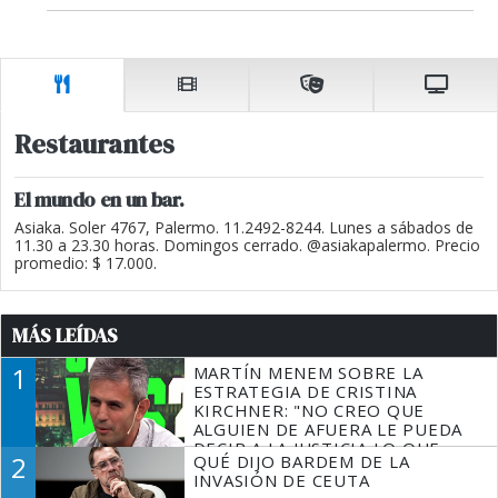
Restaurantes
El mundo en un bar.
Asiaka. Soler 4767, Palermo. 11.2492-8244. Lunes a sábados de
11.30 a 23.30 horas. Domingos cerrado. @asiakapalermo. Precio
promedio: $ 17.000.
MÁS LEÍDAS
1
MARTÍN MENEM SOBRE LA
ESTRATEGIA DE CRISTINA
KIRCHNER: "NO CREO QUE
ALGUIEN DE AFUERA LE PUEDA
DECIR A LA JUSTICIA LO QUE
2
QUÉ DIJO BARDEM DE LA
TIENE QUE HACER"
INVASIÓN DE CEUTA