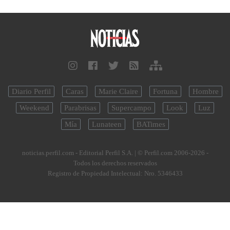
Diario Perfil
Caras
Marie Claire
Fortuna
Hombre
Weekend
Parabrisas
Supercampo
Look
Luz
Mía
Lunateen
BATimes
noticias.perfil.com - Editorial Perfil S.A.
| © Perfil.com 2006-2026 -
Todos los derechos reservados
Registro de Propiedad Intelectual: Nro. 5346433