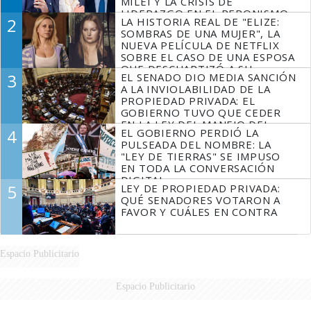
MILEI Y LA CRISIS DE
LIDERAZGO EN EL PERONISMO
2
LA HISTORIA REAL DE "ELIZE:
SOMBRAS DE UNA MUJER", LA
NUEVA PELÍCULA DE NETFLIX
SOBRE EL CASO DE UNA ESPOSA
QUE DESCUARTIZÓ A SU
3
EL SENADO DIO MEDIA SANCIÓN
MARIDO
A LA INVIOLABILIDAD DE LA
PROPIEDAD PRIVADA: EL
GOBIERNO TUVO QUE CEDER
EN LA LEY DEL MANEJO DEL
4
EL GOBIERNO PERDIÓ LA
FUEGO
PULSEADA DEL NOMBRE: LA
"LEY DE TIERRAS" SE IMPUSO
EN TODA LA CONVERSACIÓN
DIGITAL
5
LEY DE PROPIEDAD PRIVADA:
QUÉ SENADORES VOTARON A
FAVOR Y CUÁLES EN CONTRA
Espacio Publicitario
Espacio Publicitario