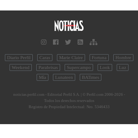
Diario Perfil
Caras
Marie Claire
Fortuna
Hombre
Weekend
Parabrisas
Supercampo
Look
Luz
Mía
Lunateen
BATimes
noticias.perfil.com - Editorial Perfil S.A.
| © Perfil.com 2006-2026 -
Todos los derechos reservados
Registro de Propiedad Intelectual: Nro. 5346433