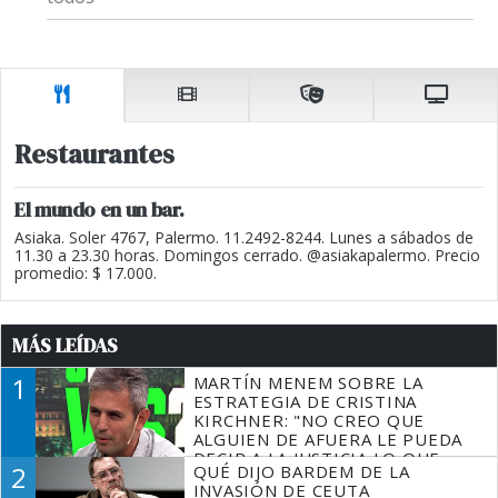
Restaurantes
El mundo en un bar.
Asiaka. Soler 4767, Palermo. 11.2492-8244. Lunes a sábados de
11.30 a 23.30 horas. Domingos cerrado. @asiakapalermo. Precio
promedio: $ 17.000.
MÁS LEÍDAS
1
MARTÍN MENEM SOBRE LA
ESTRATEGIA DE CRISTINA
KIRCHNER: "NO CREO QUE
ALGUIEN DE AFUERA LE PUEDA
DECIR A LA JUSTICIA LO QUE
2
QUÉ DIJO BARDEM DE LA
TIENE QUE HACER"
INVASIÓN DE CEUTA