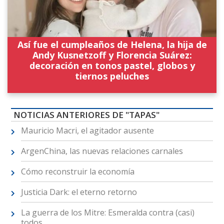
Así fue el cumpleaños de Helena, la hija de
Andy Kusnetzoff y Florencia Suárez:
decoración en tonos pastel, globos y
tiernos peluches
NOTICIAS ANTERIORES DE "TAPAS"
Mauricio Macri, el agitador ausente
ArgenChina, las nuevas relaciones carnales
Cómo reconstruir la economía
Justicia Dark: el eterno retorno
La guerra de los Mitre: Esmeralda contra (casi)
todos