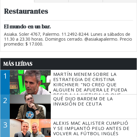
Restaurantes
El mundo en un bar.
Asiaka. Soler 4767, Palermo. 11.2492-8244. Lunes a sábados de
11.30 a 23.30 horas. Domingos cerrado. @asiakapalermo. Precio
promedio: $ 17.000.
MÁS LEÍDAS
1
MARTÍN MENEM SOBRE LA
ESTRATEGIA DE CRISTINA
KIRCHNER: "NO CREO QUE
ALGUIEN DE AFUERA LE PUEDA
DECIR A LA JUSTICIA LO QUE
2
QUÉ DIJO BARDEM DE LA
TIENE QUE HACER"
INVASIÓN DE CEUTA
3
ALEXIS MAC ALLISTER CUMPLIÓ
Y SE IMPLANTÓ PELO ANTES DE
VOLVER AL FÚTBOL INGLÉS