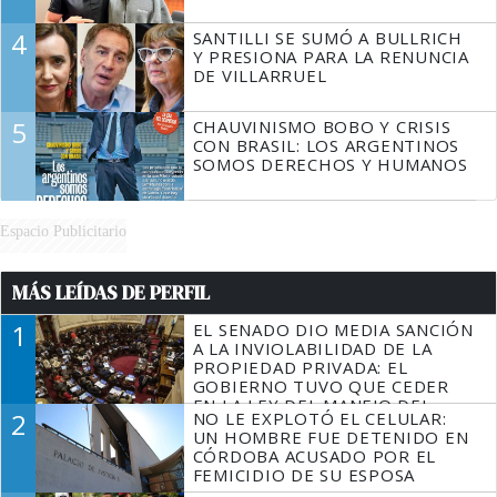
4
SANTILLI SE SUMÓ A BULLRICH
Y PRESIONA PARA LA RENUNCIA
DE VILLARRUEL
5
CHAUVINISMO BOBO Y CRISIS
CON BRASIL: LOS ARGENTINOS
SOMOS DERECHOS Y HUMANOS
Espacio Publicitario
MÁS LEÍDAS DE PERFIL
1
EL SENADO DIO MEDIA SANCIÓN
A LA INVIOLABILIDAD DE LA
PROPIEDAD PRIVADA: EL
GOBIERNO TUVO QUE CEDER
EN LA LEY DEL MANEJO DEL
2
NO LE EXPLOTÓ EL CELULAR:
FUEGO
UN HOMBRE FUE DETENIDO EN
CÓRDOBA ACUSADO POR EL
FEMICIDIO DE SU ESPOSA