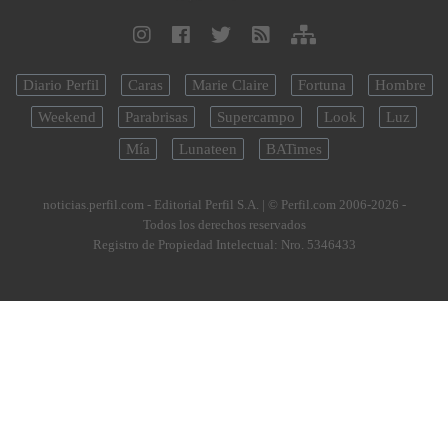
Diario Perfil
Caras
Marie Claire
Fortuna
Hombre
Weekend
Parabrisas
Supercampo
Look
Luz
Mía
Lunateen
BATimes
noticias.perfil.com - Editorial Perfil S.A.
| © Perfil.com 2006-2026 -
Todos los derechos reservados
Registro de Propiedad Intelectual: Nro. 5346433