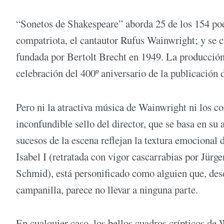
“Sonetos de Shakespeare” aborda 25 de los 154 poe
compatriota, el cantautor Rufus Wainwright; y se c
fundada por Bertolt Brecht en 1949. La producción
celebración del 400º aniversario de la publicación 
Pero ni la atractiva música de Wainwright ni los c
inconfundible sello del director, que se basa en su 
sucesos de la escena reflejan la textura emocional 
Isabel I (retratada con vigor cascarrabias por Jürg
Schmid), está personificado como alguien que, des
campanilla, parece no llevar a ninguna parte.
En cualquier caso, los bellos cuadros crípticos de W