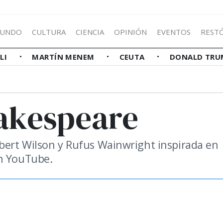
UNDO
CULTURA
CIENCIA
OPINIÓN
EVENTOS
REST
LLI
MARTÍN MENEM
CEUTA
DONALD TRU
akespeare
bert Wilson y Rufus Wainwright inspirada en
en YouTube.