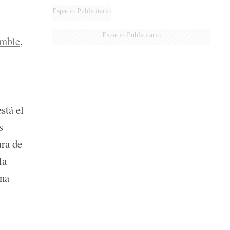
Espacio Publicitario
Espacio Publicitario
emble
,
stá el
s
ura de
la
una