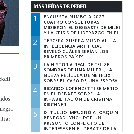
MÁS LEÍDAS DE PERFIL
1
ENCUESTA RUMBO A 2027:
CUATRO CONSULTORAS
MIDIERON EL DESGASTE DE MILEI
Y LA CRISIS DE LIDERAZGO EN EL
PERONISMO
2
TERCERA GUERRA MUNDIAL: LA
INTELIGENCIA ARTIFICIAL
REVELÓ CUÁLES SERÍAN LOS
PRIMEROS PAÍSES
LATINOAMERICANOS EN SER
3
LA HISTORIA REAL DE "ELIZE:
DERROTADOS
SOMBRAS DE UNA MUJER", LA
NUEVA PELÍCULA DE NETFLIX
ckett
SOBRE EL CASO DE UNA ESPOSA
QUE DESCUARTIZÓ A SU
4
RICARDO LORENZETTI SE METIÓ
MARIDO
EN EL DEBATE SOBRE LA
ondos
INHABILITACIÓN DE CRISTINA
KIRCHNER
 negro
5
DI TULLIO IMPUGNÓ A JOAQUÍN
ntras
BENEGAS LYNCH POR UN
PRESUNTO CONFLICTO DE
INTERESES EN EL DEBATE DE LA
LEY DE TIERRAS