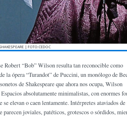
SHAKESPEARE | FOTO:CEDOC
nse Robert “Bob” Wilson resulta tan reconocible como
sde la ópera “Turandot” de Puccini, un monólogo de Be
s sonetos de Shakespeare que ahora nos ocupa, Wilson
s. Espacios absolutamente minimalistas, con enormes f
e se elevan o caen lentamente. Intérpretes ataviados de
e parecen joviales, patéticos, grotescos o sórdidos, mie