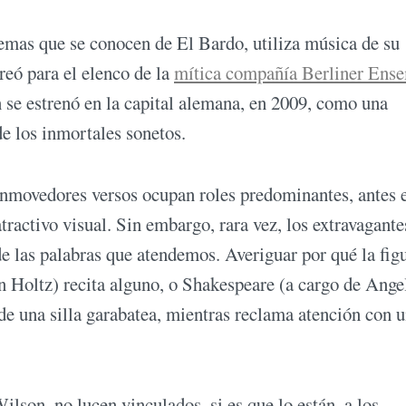
mas que se conocen de El Bardo, utiliza música de su
reó para el elenco de la
mítica compañía Berliner Ens
 se estrenó en la capital alemana, en 2009, como una
de los inmortales sonetos.
onmovedores versos ocupan roles predominantes, antes e
atractivo visual. Sin embargo, rara vez, los extravagante
de las palabras que atendemos. Averiguar por qué la fig
en Holtz) recita alguno, o Shakespeare (a cargo de Ange
de una silla garabatea, mientras reclama atención con 
ilson, no lucen vinculados, si es que lo están, a los