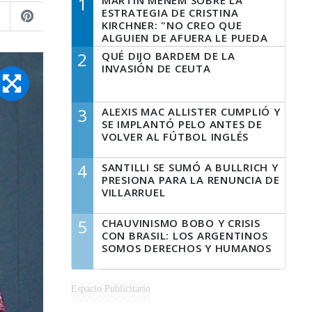
1
MARTÍN MENEM SOBRE LA
ESTRATEGIA DE CRISTINA
KIRCHNER: "NO CREO QUE
ALGUIEN DE AFUERA LE PUEDA
DECIR A LA JUSTICIA LO QUE
2
QUÉ DIJO BARDEM DE LA
TIENE QUE HACER"
INVASIÓN DE CEUTA
3
ALEXIS MAC ALLISTER CUMPLIÓ Y
SE IMPLANTÓ PELO ANTES DE
VOLVER AL FÚTBOL INGLÉS
4
SANTILLI SE SUMÓ A BULLRICH Y
PRESIONA PARA LA RENUNCIA DE
VILLARRUEL
5
CHAUVINISMO BOBO Y CRISIS
CON BRASIL: LOS ARGENTINOS
SOMOS DERECHOS Y HUMANOS
Espacio Publicitario