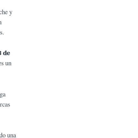
che y
n
s.
B de
es un
rga
rcas
ndo una