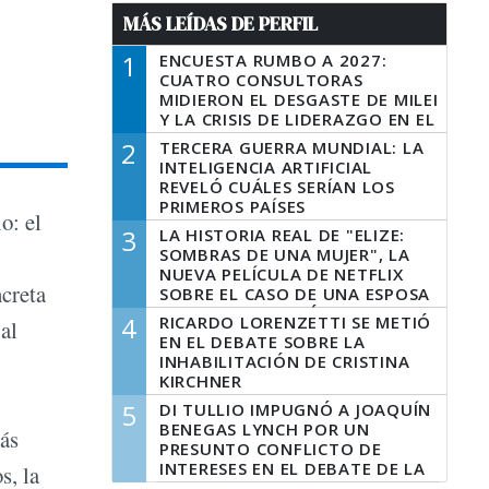
MÁS LEÍDAS DE PERFIL
1
ENCUESTA RUMBO A 2027:
CUATRO CONSULTORAS
MIDIERON EL DESGASTE DE MILEI
Y LA CRISIS DE LIDERAZGO EN EL
PERONISMO
2
TERCERA GUERRA MUNDIAL: LA
INTELIGENCIA ARTIFICIAL
REVELÓ CUÁLES SERÍAN LOS
PRIMEROS PAÍSES
o: el
LATINOAMERICANOS EN SER
3
LA HISTORIA REAL DE "ELIZE:
DERROTADOS
SOMBRAS DE UNA MUJER", LA
NUEVA PELÍCULA DE NETFLIX
ncreta
SOBRE EL CASO DE UNA ESPOSA
QUE DESCUARTIZÓ A SU
4
RICARDO LORENZETTI SE METIÓ
al
MARIDO
EN EL DEBATE SOBRE LA
INHABILITACIÓN DE CRISTINA
KIRCHNER
5
DI TULLIO IMPUGNÓ A JOAQUÍN
BENEGAS LYNCH POR UN
más
PRESUNTO CONFLICTO DE
INTERESES EN EL DEBATE DE LA
s, la
LEY DE TIERRAS