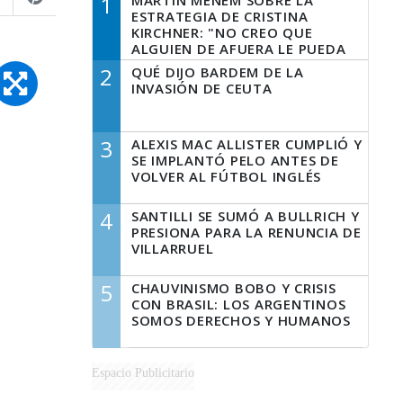
1
MARTÍN MENEM SOBRE LA
ESTRATEGIA DE CRISTINA
KIRCHNER: "NO CREO QUE
ALGUIEN DE AFUERA LE PUEDA
DECIR A LA JUSTICIA LO QUE
2
QUÉ DIJO BARDEM DE LA
TIENE QUE HACER"
INVASIÓN DE CEUTA
3
ALEXIS MAC ALLISTER CUMPLIÓ Y
SE IMPLANTÓ PELO ANTES DE
VOLVER AL FÚTBOL INGLÉS
4
SANTILLI SE SUMÓ A BULLRICH Y
PRESIONA PARA LA RENUNCIA DE
VILLARRUEL
5
CHAUVINISMO BOBO Y CRISIS
CON BRASIL: LOS ARGENTINOS
SOMOS DERECHOS Y HUMANOS
Espacio Publicitario