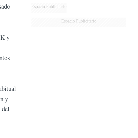
sado
Espacio Publicitario
Espacio Publicitario
5K y
ntos
bitual
ón y
 del