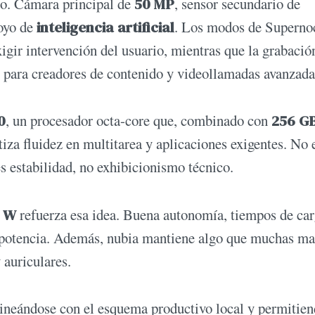
co. Cámara principal de
50 MP
, sensor secundario de
poyo de
inteligencia artificial
. Los modos de Superno
ir intervención del usuario, mientras que la grabació
r para creadores de contenido y videollamadas avanzada
0
, un procesador octa-core que, combinado con
256 G
tiza fluidez en multitarea y aplicaciones exigentes. No 
es estabilidad, no exhibicionismo técnico.
 W
refuerza esa idea. Buena autonomía, tiempos de ca
y potencia. Además, nubia mantiene algo que muchas ma
 auriculares.
lineándose con el esquema productivo local y permitie