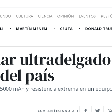
UNDO
CULTURA
CIENCIA
OPINIÓN
EVENTOS
REST
LLI
MARTÍN MENEM
CEUTA
DONALD TRU
ular ultradelgado
del país
 5000 mAh y resistencia extrema en un equip
COMPARTÍ ESTA NOTA