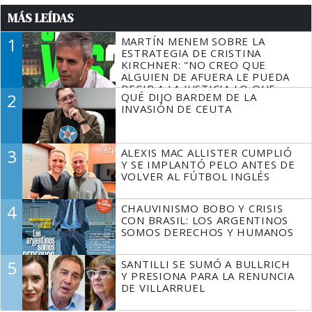
MÁS LEÍDAS
1
MARTÍN MENEM SOBRE LA
ESTRATEGIA DE CRISTINA
KIRCHNER: "NO CREO QUE
ALGUIEN DE AFUERA LE PUEDA
DECIR A LA JUSTICIA LO QUE
2
QUÉ DIJO BARDEM DE LA
TIENE QUE HACER"
INVASIÓN DE CEUTA
3
ALEXIS MAC ALLISTER CUMPLIÓ
Y SE IMPLANTÓ PELO ANTES DE
VOLVER AL FÚTBOL INGLÉS
4
CHAUVINISMO BOBO Y CRISIS
CON BRASIL: LOS ARGENTINOS
SOMOS DERECHOS Y HUMANOS
5
SANTILLI SE SUMÓ A BULLRICH
Y PRESIONA PARA LA RENUNCIA
DE VILLARRUEL