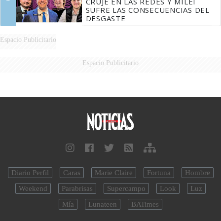
CRUJE EN LAS REDES Y MILEI
SUFRE LAS CONSECUENCIAS DEL
DESGASTE
Espacio Publicitario
Espacio Publicitario
Diario Perfil
Caras
Marie Claire
Fortuna
Hombre
Weekend
Parabrisas
Supercampo
Look
Luz
Mía
Lunateen
BATimes