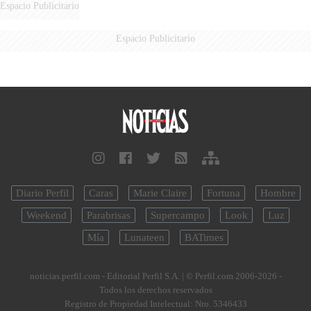
Espacio Publicitario
Espacio Publicitario
Diario Perfil
Caras
Marie Claire
Fortuna
Hombre
Weekend
Parabrisas
Supercampo
Look
Luz
Mía
Lunateen
BATimes
noticias.perfil.com - Editorial Perfil S.A.
| © Perfil.com 2006-2026 -
Todos los derechos reservados
Registro de Propiedad Intelectual: Nro. 5346433