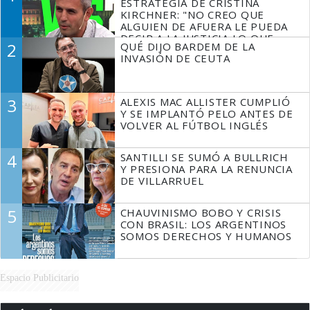
ESTRATEGIA DE CRISTINA
KIRCHNER: "NO CREO QUE
ALGUIEN DE AFUERA LE PUEDA
DECIR A LA JUSTICIA LO QUE
2
QUÉ DIJO BARDEM DE LA
TIENE QUE HACER"
INVASIÓN DE CEUTA
3
ALEXIS MAC ALLISTER CUMPLIÓ
Y SE IMPLANTÓ PELO ANTES DE
VOLVER AL FÚTBOL INGLÉS
4
SANTILLI SE SUMÓ A BULLRICH
Y PRESIONA PARA LA RENUNCIA
DE VILLARRUEL
5
CHAUVINISMO BOBO Y CRISIS
CON BRASIL: LOS ARGENTINOS
SOMOS DERECHOS Y HUMANOS
Espacio Publicitario