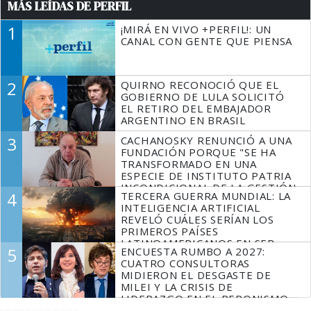
MÁS LEÍDAS DE PERFIL
1
¡MIRÁ EN VIVO +PERFIL!: UN
CANAL CON GENTE QUE PIENSA
2
QUIRNO RECONOCIÓ QUE EL
GOBIERNO DE LULA SOLICITÓ
EL RETIRO DEL EMBAJADOR
ARGENTINO EN BRASIL
3
CACHANOSKY RENUNCIÓ A UNA
FUNDACIÓN PORQUE "SE HA
TRANSFORMADO EN UNA
ESPECIE DE INSTITUTO PATRIA
INCONDICIONAL DE LA GESTIÓN
4
TERCERA GUERRA MUNDIAL: LA
DE MILEI"
INTELIGENCIA ARTIFICIAL
REVELÓ CUÁLES SERÍAN LOS
PRIMEROS PAÍSES
LATINOAMERICANOS EN SER
5
ENCUESTA RUMBO A 2027:
DERROTADOS
CUATRO CONSULTORAS
MIDIERON EL DESGASTE DE
MILEI Y LA CRISIS DE
LIDERAZGO EN EL PERONISMO