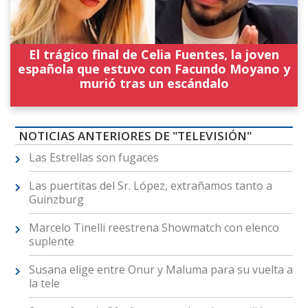
El trágico final de Celia Fuentes, la joven
española que estuvo con Facundo Moyano y
murió tras un escándalo
NOTICIAS ANTERIORES DE "TELEVISIÓN"
Las Estrellas son fugaces
Las puertitas del Sr. López, extrañamos tanto a
Guinzburg
Marcelo Tinelli reestrena Showmatch con elenco
suplente
Susana elige entre Onur y Maluma para su vuelta a
la tele