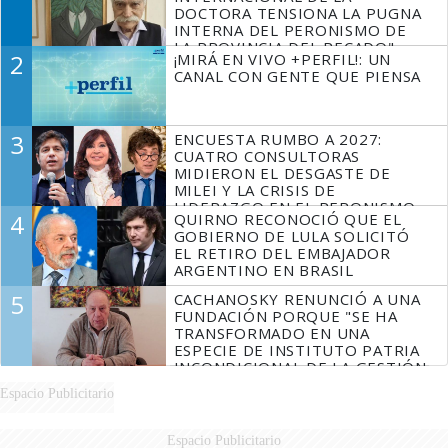
DOCTORA TENSIONA LA PUGNA
INTERNA DEL PERONISMO DE
LA PROVINCIA DEL PECADO"
2
¡MIRÁ EN VIVO +PERFIL!: UN
CANAL CON GENTE QUE PIENSA
3
ENCUESTA RUMBO A 2027:
CUATRO CONSULTORAS
MIDIERON EL DESGASTE DE
MILEI Y LA CRISIS DE
LIDERAZGO EN EL PERONISMO
4
QUIRNO RECONOCIÓ QUE EL
GOBIERNO DE LULA SOLICITÓ
EL RETIRO DEL EMBAJADOR
ARGENTINO EN BRASIL
5
CACHANOSKY RENUNCIÓ A UNA
FUNDACIÓN PORQUE "SE HA
TRANSFORMADO EN UNA
ESPECIE DE INSTITUTO PATRIA
INCONDICIONAL DE LA GESTIÓN
DE MILEI"
Espacio Publicitario
Espacio Publicitario