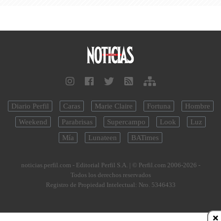
Diario Perfil
Caras
Marie Claire
Fortuna
Hombre
Weekend
Parabrisas
Supercampo
Look
Luz
Mía
Lunateen
BATimes
noticias.perfil.com - Editorial Perfil S.A.
| © Perfil.com 2006-2026 -
Todos los derechos reservados
Registro de Propiedad Intelectual: Nro. 5346433