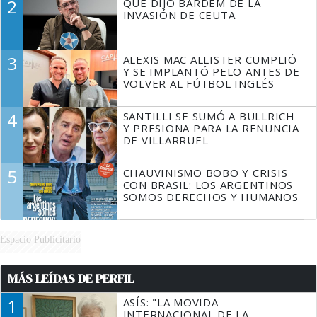
2
QUÉ DIJO BARDEM DE LA
TIENE QUE HACER"
INVASIÓN DE CEUTA
3
ALEXIS MAC ALLISTER CUMPLIÓ
Y SE IMPLANTÓ PELO ANTES DE
VOLVER AL FÚTBOL INGLÉS
4
SANTILLI SE SUMÓ A BULLRICH
Y PRESIONA PARA LA RENUNCIA
DE VILLARRUEL
5
CHAUVINISMO BOBO Y CRISIS
CON BRASIL: LOS ARGENTINOS
SOMOS DERECHOS Y HUMANOS
Espacio Publicitario
MÁS LEÍDAS DE PERFIL
1
ASÍS: "LA MOVIDA
INTERNACIONAL DE LA