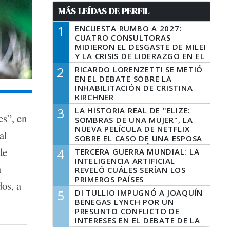
MÁS LEÍDAS DE PERFIL
1
ENCUESTA RUMBO A 2027:
CUATRO CONSULTORAS
MIDIERON EL DESGASTE DE MILEI
Y LA CRISIS DE LIDERAZGO EN EL
PERONISMO
2
RICARDO LORENZETTI SE METIÓ
EN EL DEBATE SOBRE LA
INHABILITACIÓN DE CRISTINA
KIRCHNER
3
LA HISTORIA REAL DE "ELIZE:
es”, en
SOMBRAS DE UNA MUJER", LA
NUEVA PELÍCULA DE NETFLIX
al
SOBRE EL CASO DE UNA ESPOSA
QUE DESCUARTIZÓ A SU
de
4
TERCERA GUERRA MUNDIAL: LA
MARIDO
INTELIGENCIA ARTIFICIAL
a
REVELÓ CUÁLES SERÍAN LOS
PRIMEROS PAÍSES
dos, a
LATINOAMERICANOS EN SER
5
DI TULLIO IMPUGNÓ A JOAQUÍN
DERROTADOS
BENEGAS LYNCH POR UN
PRESUNTO CONFLICTO DE
INTERESES EN EL DEBATE DE LA
LEY DE TIERRAS