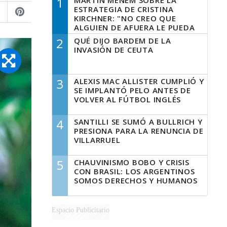
1
MARTÍN MENEM SOBRE LA
ESTRATEGIA DE CRISTINA
KIRCHNER: "NO CREO QUE
ALGUIEN DE AFUERA LE PUEDA
DECIR A LA JUSTICIA LO QUE
2
QUÉ DIJO BARDEM DE LA
TIENE QUE HACER"
INVASIÓN DE CEUTA
3
ALEXIS MAC ALLISTER CUMPLIÓ Y
SE IMPLANTÓ PELO ANTES DE
VOLVER AL FÚTBOL INGLÉS
4
SANTILLI SE SUMÓ A BULLRICH Y
PRESIONA PARA LA RENUNCIA DE
VILLARRUEL
5
CHAUVINISMO BOBO Y CRISIS
CON BRASIL: LOS ARGENTINOS
SOMOS DERECHOS Y HUMANOS
Espacio Publicitario