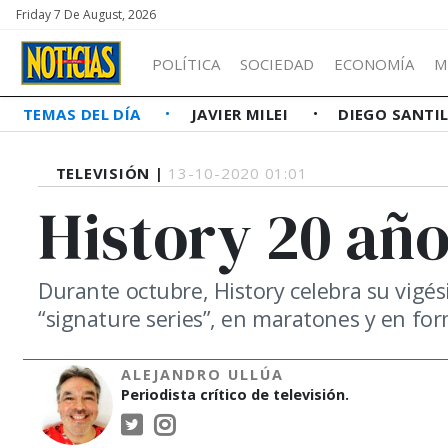
Friday 7 De August, 2026
POLÍTICA
SOCIEDAD
ECONOMÍA
M
TEMAS DEL DÍA
JAVIER MILEI
DIEGO SANTI
TELEVISIÓN |
13-10-2020 01:01
History 20 añ
Durante octubre, History celebra su vigé
“signature series”, en maratones y en for
ALEJANDRO ULLÚA
Periodista crítico de televisión.