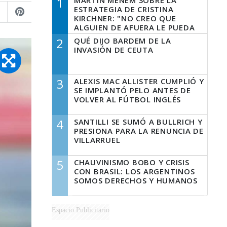
1
MARTÍN MENEM SOBRE LA
ESTRATEGIA DE CRISTINA
KIRCHNER: "NO CREO QUE
ALGUIEN DE AFUERA LE PUEDA
DECIR A LA JUSTICIA LO QUE
2
QUÉ DIJO BARDEM DE LA
TIENE QUE HACER"
INVASIÓN DE CEUTA
3
ALEXIS MAC ALLISTER CUMPLIÓ Y
SE IMPLANTÓ PELO ANTES DE
VOLVER AL FÚTBOL INGLÉS
4
SANTILLI SE SUMÓ A BULLRICH Y
PRESIONA PARA LA RENUNCIA DE
VILLARRUEL
5
CHAUVINISMO BOBO Y CRISIS
CON BRASIL: LOS ARGENTINOS
SOMOS DERECHOS Y HUMANOS
Espacio Publicitario