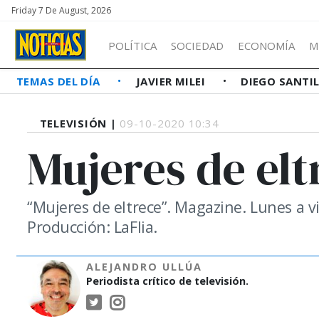
Friday 7 De August, 2026
POLÍTICA
SOCIEDAD
ECONOMÍA
M
TEMAS DEL DÍA
JAVIER MILEI
DIEGO SANTI
TELEVISIÓN |
09-10-2020 10:34
Mujeres de elt
“Mujeres de eltrece”. Magazine. Lunes a vi
Producción: LaFlia.
ALEJANDRO ULLÚA
Periodista crítico de televisión.