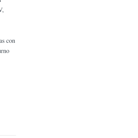
V,
nas con
urno