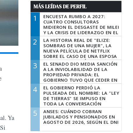
MÁS LEÍDAS DE PERFIL
1
ENCUESTA RUMBO A 2027:
CUATRO CONSULTORAS
MIDIERON EL DESGASTE DE MILEI
Y LA CRISIS DE LIDERAZGO EN EL
PERONISMO
2
LA HISTORIA REAL DE "ELIZE:
SOMBRAS DE UNA MUJER", LA
NUEVA PELÍCULA DE NETFLIX
SOBRE EL CASO DE UNA ESPOSA
QUE DESCUARTIZÓ A SU
3
EL SENADO DIO MEDIA SANCIÓN
MARIDO
a
A LA INVIOLABILIDAD DE LA
PROPIEDAD PRIVADA: EL
e
GOBIERNO TUVO QUE CEDER EN
LA LEY DEL MANEJO DEL FUEGO
4
EL GOBIERNO PERDIÓ LA
PULSEADA DEL NOMBRE: LA "LEY
DE TIERRAS" SE IMPUSO EN
TODA LA CONVERSACIÓN
DIGITAL
5
ANSES: CUÁNDO COBRAN
al. Ya
JUBILADOS Y PENSIONADOS EN
AGOSTO DE 2026, SEGÚN EL DNI
 Si