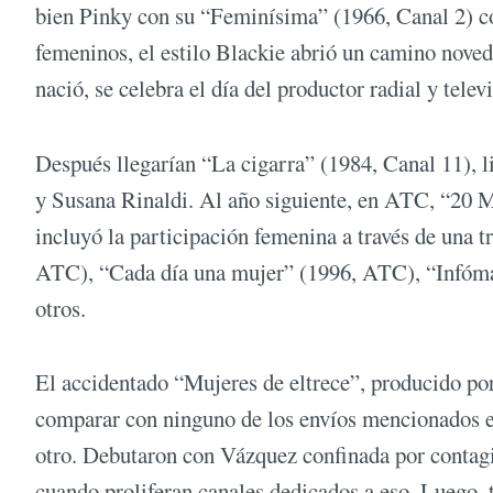
bien Pinky con su “Feminísima” (1966, Canal 2) c
femeninos, el estilo Blackie abrió un camino novedo
nació, se celebra el día del productor radial y telev
Después llegarían “La cigarra” (1984, Canal 11),
y Susana Rinaldi. Al año siguiente, en ATC, “20 
incluyó la participación femenina a través de una 
ATC), “Cada día una mujer” (1996, ATC), “Infóman
otros.
El accidentado “Mujeres de eltrece”, producido por
comparar con ninguno de los envíos mencionados en
otro. Debutaron con Vázquez confinada por contagi
cuando proliferan canales dedicados a eso. Luego, 