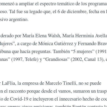
omenzó a ampliar el espectro temático de los programa
so. Tal fue su legado que, el 6 de diciembre, fecha en 
isivo argentino.
 liderado por María Elena Walsh, María Herminia Avell
Mujeres”, a cargo de Mónica Gutiérrez y Fernando Brav
tribuna que hacía preguntas. También “5 mujeres” (1991
as” (1997, Telefe) y “Grandiosas” (2002, Canal 13), 
 LaFlia, la empresa de Marcelo Tinelli, no se puede
 el racconto porque desde el vamos, sumaron un traspi
o de Covid-19 e incluyeron el innecesario hecho de coc
tras apenas cinco emisiones, también Fontán contrajo l