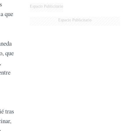
s
Espacio Publicitario
la que
Espacio Publicitario
aneda
o, que
,
entre
é tras
inar,
a