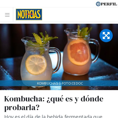
KOMBUCHAS | FOTO:CEDOC
Kombucha: ¿qué es y dónde
probarla?
Hoy es el día de la bebida fermentada que