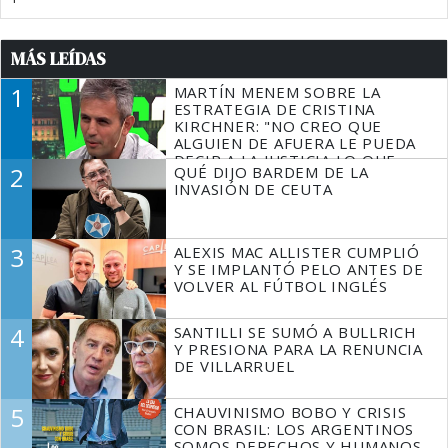
MÁS LEÍDAS
1
MARTÍN MENEM SOBRE LA
ESTRATEGIA DE CRISTINA
KIRCHNER: "NO CREO QUE
ALGUIEN DE AFUERA LE PUEDA
DECIR A LA JUSTICIA LO QUE
2
QUÉ DIJO BARDEM DE LA
TIENE QUE HACER"
INVASIÓN DE CEUTA
3
ALEXIS MAC ALLISTER CUMPLIÓ
Y SE IMPLANTÓ PELO ANTES DE
VOLVER AL FÚTBOL INGLÉS
4
SANTILLI SE SUMÓ A BULLRICH
Y PRESIONA PARA LA RENUNCIA
DE VILLARRUEL
5
CHAUVINISMO BOBO Y CRISIS
CON BRASIL: LOS ARGENTINOS
SOMOS DERECHOS Y HUMANOS