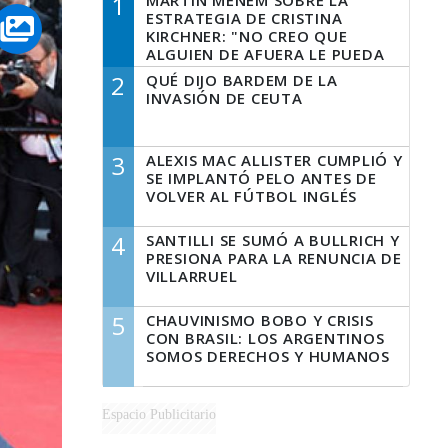
1
MARTÍN MENEM SOBRE LA
ESTRATEGIA DE CRISTINA
KIRCHNER: "NO CREO QUE
ALGUIEN DE AFUERA LE PUEDA
DECIR A LA JUSTICIA LO QUE
2
QUÉ DIJO BARDEM DE LA
TIENE QUE HACER"
INVASIÓN DE CEUTA
3
ALEXIS MAC ALLISTER CUMPLIÓ Y
SE IMPLANTÓ PELO ANTES DE
VOLVER AL FÚTBOL INGLÉS
4
SANTILLI SE SUMÓ A BULLRICH Y
PRESIONA PARA LA RENUNCIA DE
VILLARRUEL
5
CHAUVINISMO BOBO Y CRISIS
CON BRASIL: LOS ARGENTINOS
SOMOS DERECHOS Y HUMANOS
Espacio Publicitario