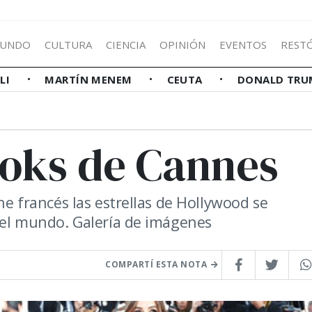
UNDO
CULTURA
CIENCIA
OPINIÓN
EVENTOS
REST
LLI
MARTÍN MENEM
CEUTA
DONALD TRU
ooks de Cannes
ine francés las estrellas de Hollywood se
 del mundo. Galería de imágenes
COMPARTÍ ESTA NOTA