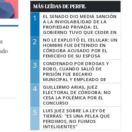
MÁS LEÍDAS DE PERFIL
1
EL SENADO DIO MEDIA SANCIÓN
A LA INVIOLABILIDAD DE LA
PROPIEDAD PRIVADA: EL
GOBIERNO TUVO QUE CEDER EN
LA LEY DEL MANEJO DEL FUEGO
2
NO LE EXPLOTÓ EL CELULAR: UN
la
HOMBRE FUE DETENIDO EN
iado
CÓRDOBA ACUSADO POR EL
FEMICIDIO DE SU ESPOSA
3
CONDENADO POR DROGAS Y
ROBO, CUANDO SALIÓ DE
PRISIÓN FUE BECARIO
MUNICIPAL Y EMPLEADO DE
SENAF
4
GUILLERMO ARIAS, JUEZ
ELECTORAL DE CÓRDOBA: NO
CESA LA POLÉMICA POR EL
CONCURSO
5
LUIS JUEZ SOBRE LA LEY DE
TIERRAS: "ES UNA PELEA QUE
PERDIMOS, NO FUIMOS
INTELIGENTES"