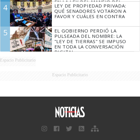
EN LA LEY DEL MANEJO DEL
4
LEY DE PROPIEDAD PRIVADA:
FUEGO
QUÉ SENADORES VOTARON A
FAVOR Y CUÁLES EN CONTRA
5
EL GOBIERNO PERDIÓ LA
PULSEADA DEL NOMBRE: LA
"LEY DE TIERRAS" SE IMPUSO
EN TODA LA CONVERSACIÓN
DIGITAL
Espacio Publicitario
Espacio Publicitario