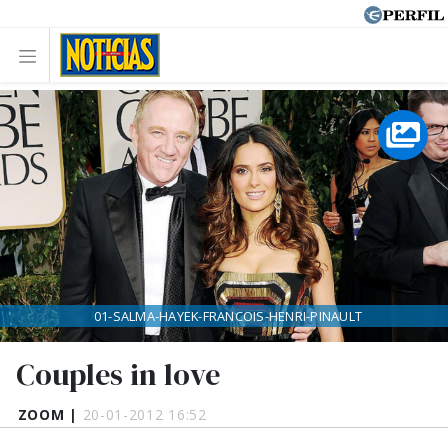
01-SALMA-HAYEK-FRANCOIS-HENRI-PINAULT
Couples in love
ZOOM |
20-01-2012 16:52