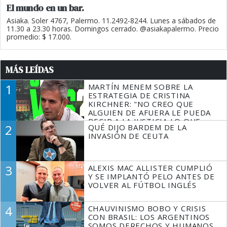
El mundo en un bar.
Asiaka. Soler 4767, Palermo. 11.2492-8244. Lunes a sábados de
11.30 a 23.30 horas. Domingos cerrado. @asiakapalermo. Precio
promedio: $ 17.000.
MÁS LEÍDAS
1
MARTÍN MENEM SOBRE LA
ESTRATEGIA DE CRISTINA
KIRCHNER: "NO CREO QUE
ALGUIEN DE AFUERA LE PUEDA
DECIR A LA JUSTICIA LO QUE
2
QUÉ DIJO BARDEM DE LA
TIENE QUE HACER"
INVASIÓN DE CEUTA
3
ALEXIS MAC ALLISTER CUMPLIÓ
Y SE IMPLANTÓ PELO ANTES DE
VOLVER AL FÚTBOL INGLÉS
4
CHAUVINISMO BOBO Y CRISIS
CON BRASIL: LOS ARGENTINOS
SOMOS DERECHOS Y HUMANOS