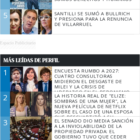
5
SANTILLI SE SUMÓ A BULLRICH
Y PRESIONA PARA LA RENUNCIA
DE VILLARRUEL
Espacio Publicitario
MÁS LEÍDAS DE PERFIL
1
ENCUESTA RUMBO A 2027:
CUATRO CONSULTORAS
MIDIERON EL DESGASTE DE
MILEI Y LA CRISIS DE
LIDERAZGO EN EL PERONISMO
2
LA HISTORIA REAL DE "ELIZE:
SOMBRAS DE UNA MUJER", LA
NUEVA PELÍCULA DE NETFLIX
SOBRE EL CASO DE UNA ESPOSA
QUE DESCUARTIZÓ A SU
3
EL SENADO DIO MEDIA SANCIÓN
MARIDO
A LA INVIOLABILIDAD DE LA
PROPIEDAD PRIVADA: EL
GOBIERNO TUVO QUE CEDER