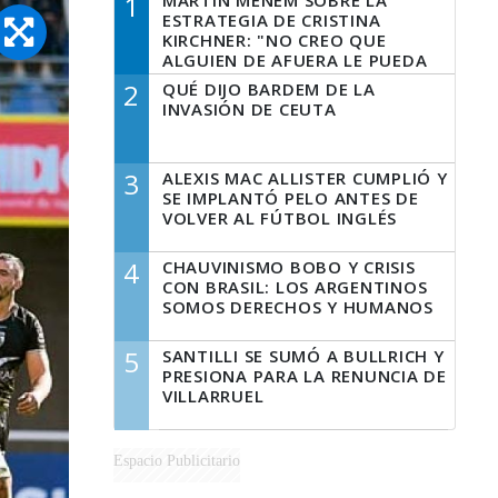
1
MARTÍN MENEM SOBRE LA
ESTRATEGIA DE CRISTINA
KIRCHNER: "NO CREO QUE
ALGUIEN DE AFUERA LE PUEDA
DECIR A LA JUSTICIA LO QUE
2
QUÉ DIJO BARDEM DE LA
TIENE QUE HACER"
INVASIÓN DE CEUTA
3
ALEXIS MAC ALLISTER CUMPLIÓ Y
SE IMPLANTÓ PELO ANTES DE
VOLVER AL FÚTBOL INGLÉS
4
CHAUVINISMO BOBO Y CRISIS
CON BRASIL: LOS ARGENTINOS
SOMOS DERECHOS Y HUMANOS
5
SANTILLI SE SUMÓ A BULLRICH Y
PRESIONA PARA LA RENUNCIA DE
VILLARRUEL
Espacio Publicitario