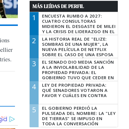
MÁS LEÍDAS DE PERFIL
1
ENCUESTA RUMBO A 2027:
CUATRO CONSULTORAS
MIDIERON EL DESGASTE DE MILEI
Y LA CRISIS DE LIDERAZGO EN EL
PERONISMO
2
LA HISTORIA REAL DE "ELIZE:
pions
SOMBRAS DE UNA MUJER", LA
ellier
NUEVA PELÍCULA DE NETFLIX
SOBRE EL CASO DE UNA ESPOSA
ries.
QUE DESCUARTIZÓ A SU
3
EL SENADO DIO MEDIA SANCIÓN
MARIDO
A LA INVIOLABILIDAD DE LA
PROPIEDAD PRIVADA: EL
GOBIERNO TUVO QUE CEDER EN
LA LEY DEL MANEJO DEL FUEGO
4
LEY DE PROPIEDAD PRIVADA:
QUÉ SENADORES VOTARON A
FAVOR Y CUÁLES EN CONTRA
5
EL GOBIERNO PERDIÓ LA
PULSEADA DEL NOMBRE: LA "LEY
DE TIERRAS" SE IMPUSO EN
TODA LA CONVERSACIÓN
DIGITAL