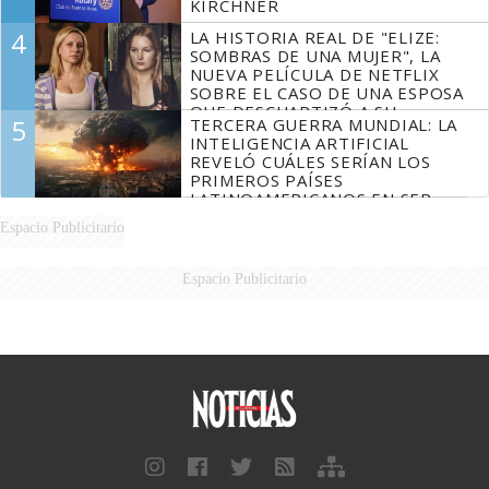
KIRCHNER
4
LA HISTORIA REAL DE "ELIZE:
SOMBRAS DE UNA MUJER", LA
NUEVA PELÍCULA DE NETFLIX
SOBRE EL CASO DE UNA ESPOSA
QUE DESCUARTIZÓ A SU
5
TERCERA GUERRA MUNDIAL: LA
MARIDO
INTELIGENCIA ARTIFICIAL
REVELÓ CUÁLES SERÍAN LOS
PRIMEROS PAÍSES
LATINOAMERICANOS EN SER
DERROTADOS
Espacio Publicitario
Espacio Publicitario