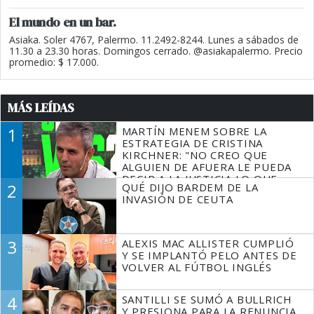
El mundo en un bar.
Asiaka. Soler 4767, Palermo. 11.2492-8244. Lunes a sábados de
11.30 a 23.30 horas. Domingos cerrado. @asiakapalermo. Precio
promedio: $ 17.000.
MÁS LEÍDAS
1
MARTÍN MENEM SOBRE LA
ESTRATEGIA DE CRISTINA
KIRCHNER: "NO CREO QUE
ALGUIEN DE AFUERA LE PUEDA
DECIR A LA JUSTICIA LO QUE
2
QUÉ DIJO BARDEM DE LA
TIENE QUE HACER"
INVASIÓN DE CEUTA
3
ALEXIS MAC ALLISTER CUMPLIÓ
Y SE IMPLANTÓ PELO ANTES DE
VOLVER AL FÚTBOL INGLÉS
4
SANTILLI SE SUMÓ A BULLRICH
Y PRESIONA PARA LA RENUNCIA