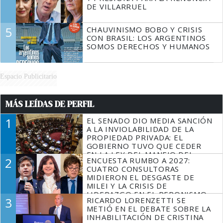
DE VILLARRUEL
5
CHAUVINISMO BOBO Y CRISIS
CON BRASIL: LOS ARGENTINOS
SOMOS DERECHOS Y HUMANOS
Espacio Publicitario
MÁS LEÍDAS DE PERFIL
1
EL SENADO DIO MEDIA SANCIÓN
A LA INVIOLABILIDAD DE LA
PROPIEDAD PRIVADA: EL
GOBIERNO TUVO QUE CEDER
EN LA LEY DEL MANEJO DEL
2
ENCUESTA RUMBO A 2027:
FUEGO
CUATRO CONSULTORAS
MIDIERON EL DESGASTE DE
MILEI Y LA CRISIS DE
LIDERAZGO EN EL PERONISMO
3
RICARDO LORENZETTI SE
METIÓ EN EL DEBATE SOBRE LA
INHABILITACIÓN DE CRISTINA