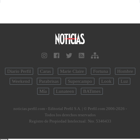
Diario Perfil
Caras
Marie Claire
Fortuna
Hombre
Weekend
Parabrisas
Supercampo
Look
Luz
Mía
Lunateen
BATimes
noticias.perfil.com - Editorial Perfil S.A.
| © Perfil.com 2006-2026 -
Todos los derechos reservados
Registro de Propiedad Intelectual: Nro. 5346433