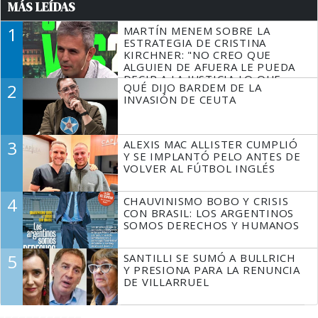
MÁS LEÍDAS
1
MARTÍN MENEM SOBRE LA
ESTRATEGIA DE CRISTINA
KIRCHNER: "NO CREO QUE
ALGUIEN DE AFUERA LE PUEDA
DECIR A LA JUSTICIA LO QUE
2
QUÉ DIJO BARDEM DE LA
TIENE QUE HACER"
INVASIÓN DE CEUTA
3
ALEXIS MAC ALLISTER CUMPLIÓ
Y SE IMPLANTÓ PELO ANTES DE
VOLVER AL FÚTBOL INGLÉS
4
CHAUVINISMO BOBO Y CRISIS
CON BRASIL: LOS ARGENTINOS
SOMOS DERECHOS Y HUMANOS
5
SANTILLI SE SUMÓ A BULLRICH
Y PRESIONA PARA LA RENUNCIA
DE VILLARRUEL