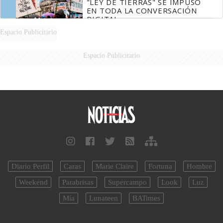
"LEY DE TIERRAS" SE IMPUSO
EN TODA LA CONVERSACIÓN
DIGITAL
Espacio Publicitario
Espacio Publicitario
Diario Perfil
Caras
Marie Claire
Fortuna
Hombre
Weekend
Parabrisas
Supercampo
Look
Luz
Mía
Lunateen
BATimes