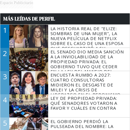
Espacio Publicitario
MÁS LEÍDAS DE PERFIL
1
LA HISTORIA REAL DE "ELIZE:
SOMBRAS DE UNA MUJER", LA
NUEVA PELÍCULA DE NETFLIX
SOBRE EL CASO DE UNA ESPOSA
QUE DESCUARTIZÓ A SU
2
EL SENADO DIO MEDIA SANCIÓN
MARIDO
A LA INVIOLABILIDAD DE LA
PROPIEDAD PRIVADA: EL
GOBIERNO TUVO QUE CEDER
EN LA LEY DEL MANEJO DEL
3
ENCUESTA RUMBO A 2027:
FUEGO
CUATRO CONSULTORAS
MIDIERON EL DESGASTE DE
MILEI Y LA CRISIS DE
LIDERAZGO EN EL PERONISMO
4
LEY DE PROPIEDAD PRIVADA:
QUÉ SENADORES VOTARON A
FAVOR Y CUÁLES EN CONTRA
5
EL GOBIERNO PERDIÓ LA
PULSEADA DEL NOMBRE: LA