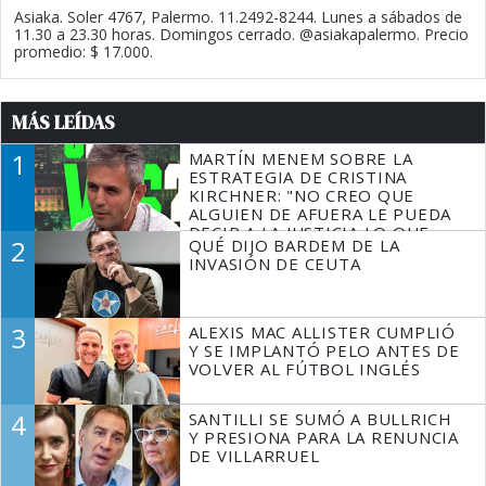
Asiaka. Soler 4767, Palermo. 11.2492-8244. Lunes a sábados de
11.30 a 23.30 horas. Domingos cerrado. @asiakapalermo. Precio
promedio: $ 17.000.
MÁS LEÍDAS
1
MARTÍN MENEM SOBRE LA
ESTRATEGIA DE CRISTINA
KIRCHNER: "NO CREO QUE
ALGUIEN DE AFUERA LE PUEDA
DECIR A LA JUSTICIA LO QUE
2
QUÉ DIJO BARDEM DE LA
TIENE QUE HACER"
INVASIÓN DE CEUTA
3
ALEXIS MAC ALLISTER CUMPLIÓ
Y SE IMPLANTÓ PELO ANTES DE
VOLVER AL FÚTBOL INGLÉS
4
SANTILLI SE SUMÓ A BULLRICH
Y PRESIONA PARA LA RENUNCIA
DE VILLARRUEL