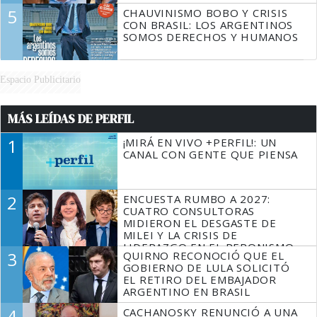
5
CHAUVINISMO BOBO Y CRISIS
CON BRASIL: LOS ARGENTINOS
SOMOS DERECHOS Y HUMANOS
Espacio Publicitario
MÁS LEÍDAS DE PERFIL
1
¡MIRÁ EN VIVO +PERFIL!: UN
CANAL CON GENTE QUE PIENSA
2
ENCUESTA RUMBO A 2027:
CUATRO CONSULTORAS
MIDIERON EL DESGASTE DE
MILEI Y LA CRISIS DE
LIDERAZGO EN EL PERONISMO
3
QUIRNO RECONOCIÓ QUE EL
GOBIERNO DE LULA SOLICITÓ
EL RETIRO DEL EMBAJADOR
ARGENTINO EN BRASIL
4
CACHANOSKY RENUNCIÓ A UNA