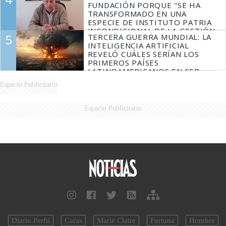
FUNDACIÓN PORQUE "SE HA
TRANSFORMADO EN UNA
ESPECIE DE INSTITUTO PATRIA
INCONDICIONAL DE LA GESTIÓN
5
TERCERA GUERRA MUNDIAL: LA
DE MILEI"
INTELIGENCIA ARTIFICIAL
REVELÓ CUÁLES SERÍAN LOS
PRIMEROS PAÍSES
LATINOAMERICANOS EN SER
DERROTADOS
Espacio Publicitario
Espacio Publicitario
Diario Perfil
Caras
Marie Claire
Fortuna
Hombre