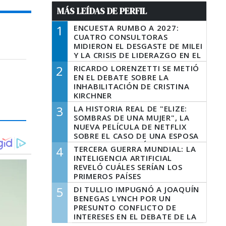
MÁS LEÍDAS DE PERFIL
1
ENCUESTA RUMBO A 2027:
CUATRO CONSULTORAS
MIDIERON EL DESGASTE DE MILEI
Y LA CRISIS DE LIDERAZGO EN EL
PERONISMO
2
RICARDO LORENZETTI SE METIÓ
EN EL DEBATE SOBRE LA
INHABILITACIÓN DE CRISTINA
KIRCHNER
3
LA HISTORIA REAL DE "ELIZE:
SOMBRAS DE UNA MUJER", LA
NUEVA PELÍCULA DE NETFLIX
SOBRE EL CASO DE UNA ESPOSA
QUE DESCUARTIZÓ A SU
4
TERCERA GUERRA MUNDIAL: LA
MARIDO
INTELIGENCIA ARTIFICIAL
REVELÓ CUÁLES SERÍAN LOS
PRIMEROS PAÍSES
LATINOAMERICANOS EN SER
5
DI TULLIO IMPUGNÓ A JOAQUÍN
DERROTADOS
BENEGAS LYNCH POR UN
PRESUNTO CONFLICTO DE
INTERESES EN EL DEBATE DE LA
LEY DE TIERRAS