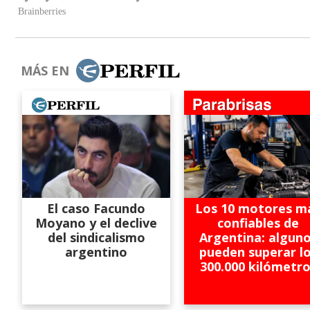
MÁS EN
El caso Facundo
Los 10 motores m
Moyano y el declive
confiables de
del sindicalismo
Argentina: algun
argentino
pueden superar l
300.000 kilómetr