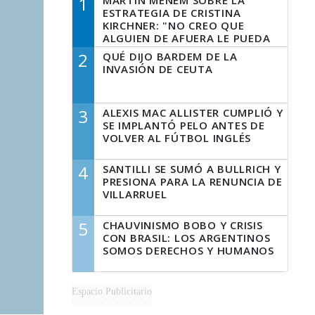
1
MARTÍN MENEM SOBRE LA
ESTRATEGIA DE CRISTINA
KIRCHNER: "NO CREO QUE
ALGUIEN DE AFUERA LE PUEDA
DECIR A LA JUSTICIA LO QUE
2
QUÉ DIJO BARDEM DE LA
TIENE QUE HACER"
INVASIÓN DE CEUTA
3
ALEXIS MAC ALLISTER CUMPLIÓ Y
SE IMPLANTÓ PELO ANTES DE
VOLVER AL FÚTBOL INGLÉS
4
SANTILLI SE SUMÓ A BULLRICH Y
PRESIONA PARA LA RENUNCIA DE
VILLARRUEL
5
CHAUVINISMO BOBO Y CRISIS
CON BRASIL: LOS ARGENTINOS
SOMOS DERECHOS Y HUMANOS
Espacio Publicitario