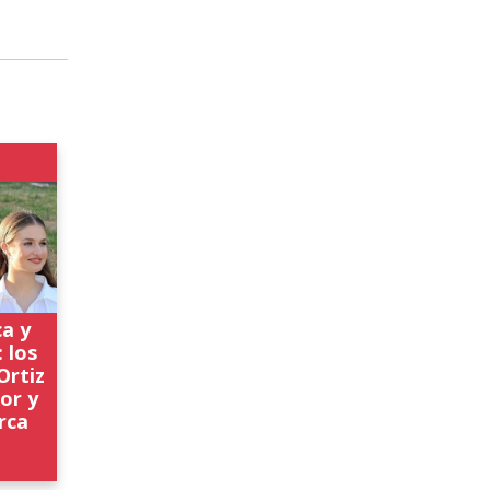
ca y
 los
Ortiz
nor y
rca