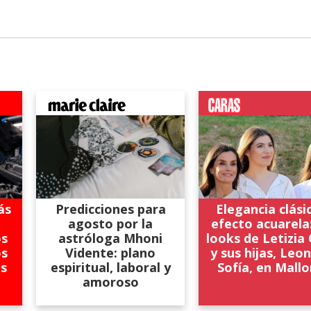
ás
Predicciones para
Elegancia clási
agosto por la
efecto acuarela:
os
astróloga Mhoni
looks de Letizia 
os
Vidente: plano
y sus hijas, Leo
os
espiritual, laboral y
Sofía, en Mallo
amoroso