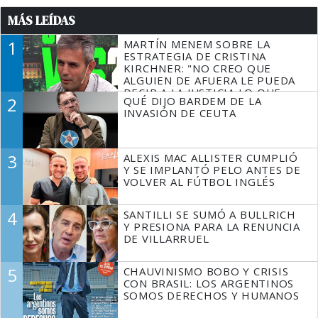
MÁS LEÍDAS
1
MARTÍN MENEM SOBRE LA
ESTRATEGIA DE CRISTINA
KIRCHNER: "NO CREO QUE
ALGUIEN DE AFUERA LE PUEDA
DECIR A LA JUSTICIA LO QUE
2
QUÉ DIJO BARDEM DE LA
TIENE QUE HACER"
INVASIÓN DE CEUTA
3
ALEXIS MAC ALLISTER CUMPLIÓ
Y SE IMPLANTÓ PELO ANTES DE
VOLVER AL FÚTBOL INGLÉS
4
SANTILLI SE SUMÓ A BULLRICH
Y PRESIONA PARA LA RENUNCIA
DE VILLARRUEL
5
CHAUVINISMO BOBO Y CRISIS
CON BRASIL: LOS ARGENTINOS
SOMOS DERECHOS Y HUMANOS