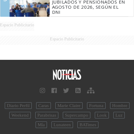
JUBILADOS Y PENSIONADOS EN
AGOSTO DE 2026, SEGÚN EL
DNI
Espacio Publicitario
Espacio Publicitario
Diario Perfil
Caras
Marie Claire
Fortuna
Hombre
Weekend
Parabrisas
Supercampo
Look
Luz
Mía
Lunateen
BATimes