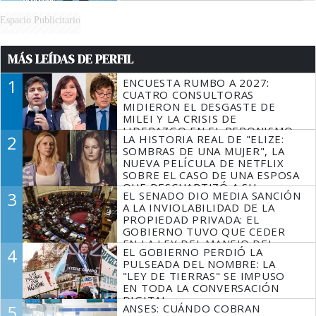
Espacio Publicitario
MÁS LEÍDAS DE PERFIL
1
ENCUESTA RUMBO A 2027:
CUATRO CONSULTORAS
MIDIERON EL DESGASTE DE
MILEI Y LA CRISIS DE
LIDERAZGO EN EL PERONISMO
2
LA HISTORIA REAL DE "ELIZE:
SOMBRAS DE UNA MUJER", LA
NUEVA PELÍCULA DE NETFLIX
SOBRE EL CASO DE UNA ESPOSA
QUE DESCUARTIZÓ A SU
3
EL SENADO DIO MEDIA SANCIÓN
MARIDO
A LA INVIOLABILIDAD DE LA
PROPIEDAD PRIVADA: EL
GOBIERNO TUVO QUE CEDER
EN LA LEY DEL MANEJO DEL
4
EL GOBIERNO PERDIÓ LA
FUEGO
PULSEADA DEL NOMBRE: LA
"LEY DE TIERRAS" SE IMPUSO
EN TODA LA CONVERSACIÓN
DIGITAL
5
ANSES: CUÁNDO COBRAN