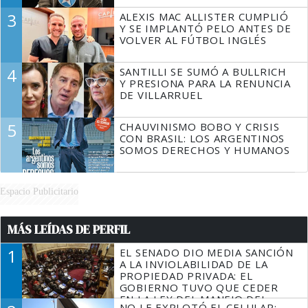
3
ALEXIS MAC ALLISTER CUMPLIÓ
Y SE IMPLANTÓ PELO ANTES DE
VOLVER AL FÚTBOL INGLÉS
4
SANTILLI SE SUMÓ A BULLRICH
Y PRESIONA PARA LA RENUNCIA
DE VILLARRUEL
5
CHAUVINISMO BOBO Y CRISIS
CON BRASIL: LOS ARGENTINOS
SOMOS DERECHOS Y HUMANOS
Espacio Publicitario
MÁS LEÍDAS DE PERFIL
1
EL SENADO DIO MEDIA SANCIÓN
A LA INVIOLABILIDAD DE LA
PROPIEDAD PRIVADA: EL
GOBIERNO TUVO QUE CEDER
EN LA LEY DEL MANEJO DEL
NO LE EXPLOTÓ EL CELULAR: