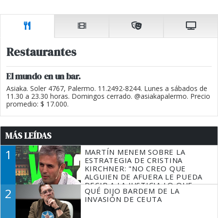
Restaurantes
El mundo en un bar.
Asiaka. Soler 4767, Palermo. 11.2492-8244. Lunes a sábados de
11.30 a 23.30 horas. Domingos cerrado. @asiakapalermo. Precio
promedio: $ 17.000.
MÁS LEÍDAS
1
MARTÍN MENEM SOBRE LA
ESTRATEGIA DE CRISTINA
KIRCHNER: "NO CREO QUE
ALGUIEN DE AFUERA LE PUEDA
DECIR A LA JUSTICIA LO QUE
2
QUÉ DIJO BARDEM DE LA
TIENE QUE HACER"
INVASIÓN DE CEUTA