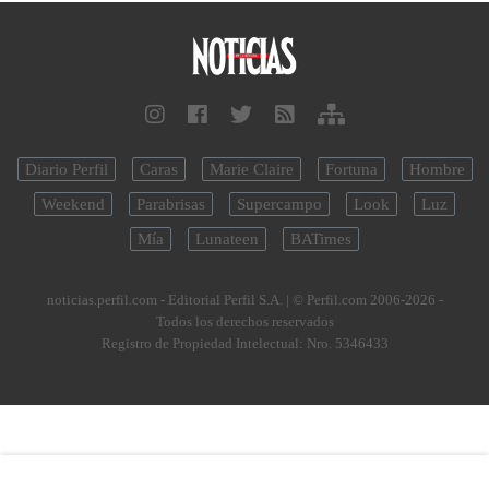
Diario Perfil
Caras
Marie Claire
Fortuna
Hombre
Weekend
Parabrisas
Supercampo
Look
Luz
Mía
Lunateen
BATimes
noticias.perfil.com - Editorial Perfil S.A.
| © Perfil.com 2006-2026 -
Todos los derechos reservados
Registro de Propiedad Intelectual: Nro. 5346433