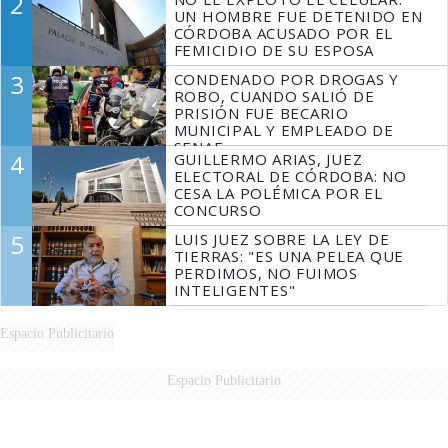
2
FUEGO
UN HOMBRE FUE DETENIDO EN
CÓRDOBA ACUSADO POR EL
FEMICIDIO DE SU ESPOSA
3
CONDENADO POR DROGAS Y
ROBO, CUANDO SALIÓ DE
PRISIÓN FUE BECARIO
MUNICIPAL Y EMPLEADO DE
SENAF
4
GUILLERMO ARIAS, JUEZ
ELECTORAL DE CÓRDOBA: NO
CESA LA POLÉMICA POR EL
CONCURSO
5
LUIS JUEZ SOBRE LA LEY DE
TIERRAS: "ES UNA PELEA QUE
PERDIMOS, NO FUIMOS
INTELIGENTES"
Espacio Publicitario
Espacio Publicitario