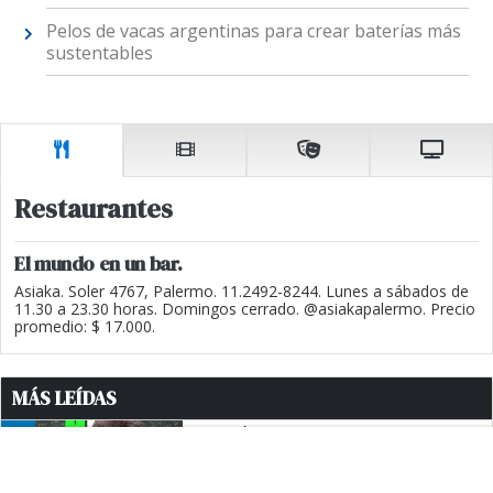
Pelos de vacas argentinas para crear baterías más
sustentables
Restaurantes
El mundo en un bar.
Asiaka. Soler 4767, Palermo. 11.2492-8244. Lunes a sábados de
11.30 a 23.30 horas. Domingos cerrado. @asiakapalermo. Precio
promedio: $ 17.000.
MÁS LEÍDAS
1
MARTÍN MENEM SOBRE LA
ESTRATEGIA DE CRISTINA
KIRCHNER: "NO CREO QUE
ALGUIEN DE AFUERA LE PUEDA