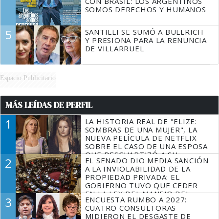
CON BRASIL: LOS ARGENTINOS
SOMOS DERECHOS Y HUMANOS
5
SANTILLI SE SUMÓ A BULLRICH
Y PRESIONA PARA LA RENUNCIA
DE VILLARRUEL
Espacio Publicitario
MÁS LEÍDAS DE PERFIL
1
LA HISTORIA REAL DE "ELIZE:
SOMBRAS DE UNA MUJER", LA
NUEVA PELÍCULA DE NETFLIX
SOBRE EL CASO DE UNA ESPOSA
QUE DESCUARTIZÓ A SU
2
EL SENADO DIO MEDIA SANCIÓN
MARIDO
A LA INVIOLABILIDAD DE LA
PROPIEDAD PRIVADA: EL
GOBIERNO TUVO QUE CEDER
EN LA LEY DEL MANEJO DEL
3
ENCUESTA RUMBO A 2027:
FUEGO
CUATRO CONSULTORAS
MIDIERON EL DESGASTE DE