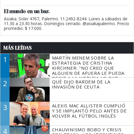
El mundo en un bar.
Asiaka. Soler 4767, Palermo. 11.2492-8244. Lunes a sábados de
11.30 a 23.30 horas. Domingos cerrado. @asiakapalermo. Precio
promedio: $ 17.000.
MÁS LEÍDAS
1
MARTÍN MENEM SOBRE LA
ESTRATEGIA DE CRISTINA
KIRCHNER: "NO CREO QUE
ALGUIEN DE AFUERA LE PUEDA
DECIR A LA JUSTICIA LO QUE
2
QUÉ DIJO BARDEM DE LA
TIENE QUE HACER"
INVASIÓN DE CEUTA
3
ALEXIS MAC ALLISTER CUMPLIÓ
Y SE IMPLANTÓ PELO ANTES DE
VOLVER AL FÚTBOL INGLÉS
4
CHAUVINISMO BOBO Y CRISIS