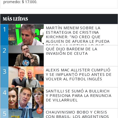
promedio: $ 17.000.
MÁS LEÍDAS
1
MARTÍN MENEM SOBRE LA
ESTRATEGIA DE CRISTINA
KIRCHNER: "NO CREO QUE
ALGUIEN DE AFUERA LE PUEDA
DECIR A LA JUSTICIA LO QUE
2
QUÉ DIJO BARDEM DE LA
TIENE QUE HACER"
INVASIÓN DE CEUTA
3
ALEXIS MAC ALLISTER CUMPLIÓ
Y SE IMPLANTÓ PELO ANTES DE
VOLVER AL FÚTBOL INGLÉS
4
SANTILLI SE SUMÓ A BULLRICH
Y PRESIONA PARA LA RENUNCIA
DE VILLARRUEL
5
CHAUVINISMO BOBO Y CRISIS
CON BRASIL: LOS ARGENTINOS