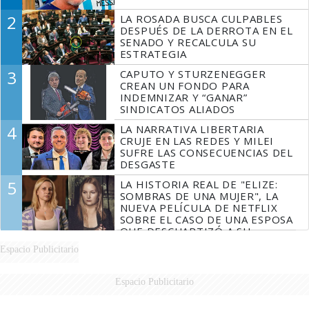
2
LA ROSADA BUSCA CULPABLES
DESPUÉS DE LA DERROTA EN EL
SENADO Y RECALCULA SU
ESTRATEGIA
3
CAPUTO Y STURZENEGGER
CREAN UN FONDO PARA
INDEMNIZAR Y “GANAR”
SINDICATOS ALIADOS
4
LA NARRATIVA LIBERTARIA
CRUJE EN LAS REDES Y MILEI
SUFRE LAS CONSECUENCIAS DEL
DESGASTE
5
LA HISTORIA REAL DE "ELIZE:
SOMBRAS DE UNA MUJER", LA
NUEVA PELÍCULA DE NETFLIX
SOBRE EL CASO DE UNA ESPOSA
QUE DESCUARTIZÓ A SU
MARIDO
Espacio Publicitario
Espacio Publicitario