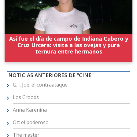
Así fue el día de campo de Indiana Cubero y
Cruz Urcera: visita a las ovejas y pura
ternura entre hermanos
NOTICIAS ANTERIORES DE "CINE"
G. I. Joe: el contraataque
Los Croods
Anna Karenina
Oz: el poderoso
The master