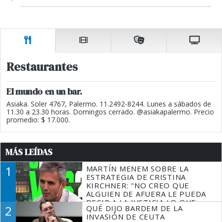
Restaurantes
El mundo en un bar.
Asiaka. Soler 4767, Palermo. 11.2492-8244. Lunes a sábados de
11.30 a 23.30 horas. Domingos cerrado. @asiakapalermo. Precio
promedio: $ 17.000.
MÁS LEÍDAS
1
MARTÍN MENEM SOBRE LA
ESTRATEGIA DE CRISTINA
KIRCHNER: "NO CREO QUE
ALGUIEN DE AFUERA LE PUEDA
DECIR A LA JUSTICIA LO QUE
2
QUÉ DIJO BARDEM DE LA
TIENE QUE HACER"
INVASIÓN DE CEUTA