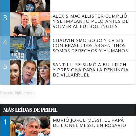
3
ALEXIS MAC ALLISTER CUMPLIÓ
Y SE IMPLANTÓ PELO ANTES DE
VOLVER AL FÚTBOL INGLÉS
4
CHAUVINISMO BOBO Y CRISIS
CON BRASIL: LOS ARGENTINOS
SOMOS DERECHOS Y HUMANOS
5
SANTILLI SE SUMÓ A BULLRICH
Y PRESIONA PARA LA RENUNCIA
DE VILLARRUEL
Espacio Publicitario
MÁS LEÍDAS DE PERFIL
1
MURIÓ JORGE MESSI, EL PAPÁ
DE LIONEL MESSI, EN ROSARIO