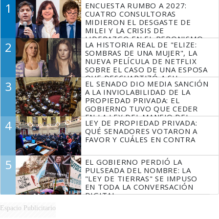
1
ENCUESTA RUMBO A 2027:
CUATRO CONSULTORAS
MIDIERON EL DESGASTE DE
MILEI Y LA CRISIS DE
LIDERAZGO EN EL PERONISMO
2
LA HISTORIA REAL DE "ELIZE:
SOMBRAS DE UNA MUJER", LA
NUEVA PELÍCULA DE NETFLIX
SOBRE EL CASO DE UNA ESPOSA
QUE DESCUARTIZÓ A SU
3
EL SENADO DIO MEDIA SANCIÓN
MARIDO
A LA INVIOLABILIDAD DE LA
PROPIEDAD PRIVADA: EL
GOBIERNO TUVO QUE CEDER
EN LA LEY DEL MANEJO DEL
4
LEY DE PROPIEDAD PRIVADA:
FUEGO
QUÉ SENADORES VOTARON A
FAVOR Y CUÁLES EN CONTRA
5
EL GOBIERNO PERDIÓ LA
PULSEADA DEL NOMBRE: LA
"LEY DE TIERRAS" SE IMPUSO
EN TODA LA CONVERSACIÓN
DIGITAL
Espacio Publicitario