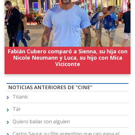
Fabián Cubero comparó a Sienna, su hija con
Nicole Neumann y Luca, su hijo con Mica
Viciconte
NOTICIAS ANTERIORES DE "CINE"
Titanic
Tár
Quiero bailar con alguien
Carlos Saura: su film argentino que casi gana el