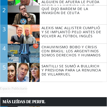
ALGUIEN DE AFUERA LE PUEDA
DECIR A LA JUSTICIA LO QUE
2
QUÉ DIJO BARDEM DE LA
TIENE QUE HACER"
INVASIÓN DE CEUTA
3
ALEXIS MAC ALLISTER CUMPLIÓ
Y SE IMPLANTÓ PELO ANTES DE
VOLVER AL FÚTBOL INGLÉS
4
CHAUVINISMO BOBO Y CRISIS
CON BRASIL: LOS ARGENTINOS
SOMOS DERECHOS Y HUMANOS
5
SANTILLI SE SUMÓ A BULLRICH
Y PRESIONA PARA LA RENUNCIA
DE VILLARRUEL
Espacio Publicitario
MÁS LEÍDAS DE PERFIL