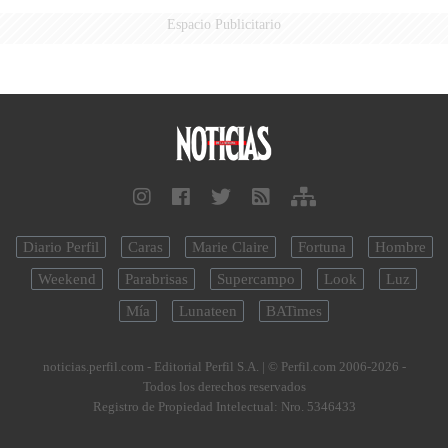
Espacio Publicitario
Diario Perfil
Caras
Marie Claire
Fortuna
Hombre
Weekend
Parabrisas
Supercampo
Look
Luz
Mía
Lunateen
BATimes
noticias.perfil.com - Editorial Perfil S.A.
| © Perfil.com 2006-2026 -
Todos los derechos reservados
Registro de Propiedad Intelectual: Nro. 5346433