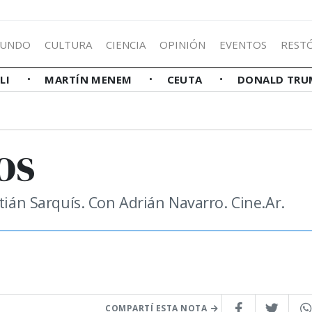
UNDO
CULTURA
CIENCIA
OPINIÓN
EVENTOS
REST
LLI
MARTÍN MENEM
CEUTA
DONALD TRU
os
tián Sarquís. Con Adrián Navarro. Cine.Ar.
COMPARTÍ ESTA NOTA