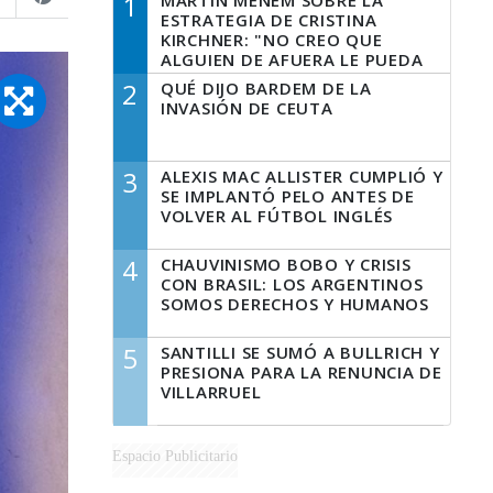
1
MARTÍN MENEM SOBRE LA
ESTRATEGIA DE CRISTINA
KIRCHNER: "NO CREO QUE
ALGUIEN DE AFUERA LE PUEDA
DECIR A LA JUSTICIA LO QUE
2
QUÉ DIJO BARDEM DE LA
TIENE QUE HACER"
INVASIÓN DE CEUTA
3
ALEXIS MAC ALLISTER CUMPLIÓ Y
SE IMPLANTÓ PELO ANTES DE
VOLVER AL FÚTBOL INGLÉS
4
CHAUVINISMO BOBO Y CRISIS
CON BRASIL: LOS ARGENTINOS
SOMOS DERECHOS Y HUMANOS
5
SANTILLI SE SUMÓ A BULLRICH Y
PRESIONA PARA LA RENUNCIA DE
VILLARRUEL
Espacio Publicitario