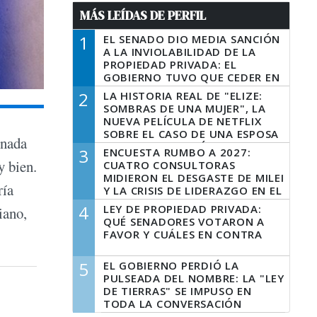
MÁS LEÍDAS DE PERFIL
1
EL SENADO DIO MEDIA SANCIÓN
A LA INVIOLABILIDAD DE LA
PROPIEDAD PRIVADA: EL
GOBIERNO TUVO QUE CEDER EN
LA LEY DEL MANEJO DEL FUEGO
2
LA HISTORIA REAL DE "ELIZE:
SOMBRAS DE UNA MUJER", LA
NUEVA PELÍCULA DE NETFLIX
SOBRE EL CASO DE UNA ESPOSA
 nada
QUE DESCUARTIZÓ A SU
3
ENCUESTA RUMBO A 2027:
MARIDO
y bien.
CUATRO CONSULTORAS
MIDIERON EL DESGASTE DE MILEI
ría
Y LA CRISIS DE LIDERAZGO EN EL
PERONISMO
4
LEY DE PROPIEDAD PRIVADA:
iano,
QUÉ SENADORES VOTARON A
FAVOR Y CUÁLES EN CONTRA
5
EL GOBIERNO PERDIÓ LA
PULSEADA DEL NOMBRE: LA "LEY
DE TIERRAS" SE IMPUSO EN
TODA LA CONVERSACIÓN
DIGITAL