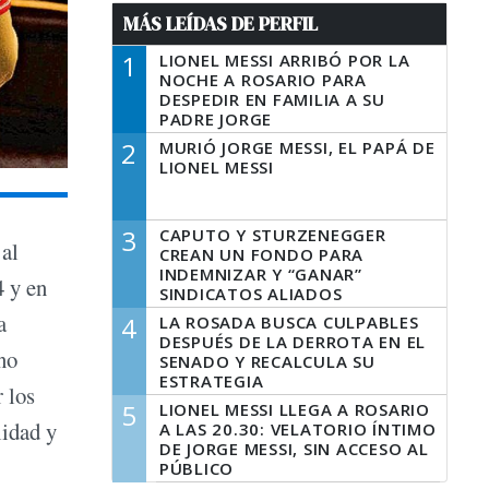
MÁS LEÍDAS DE PERFIL
1
LIONEL MESSI ARRIBÓ POR LA
NOCHE A ROSARIO PARA
DESPEDIR EN FAMILIA A SU
PADRE JORGE
2
MURIÓ JORGE MESSI, EL PAPÁ DE
LIONEL MESSI
3
CAPUTO Y STURZENEGGER
 al
CREAN UN FONDO PARA
INDEMNIZAR Y “GANAR”
4 y en
SINDICATOS ALIADOS
a
4
LA ROSADA BUSCA CULPABLES
DESPUÉS DE LA DERROTA EN EL
no
SENADO Y RECALCULA SU
ESTRATEGIA
 los
5
LIONEL MESSI LLEGA A ROSARIO
lidad y
A LAS 20.30: VELATORIO ÍNTIMO
DE JORGE MESSI, SIN ACCESO AL
PÚBLICO