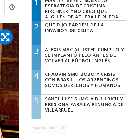
1
MARTÍN MENEM SOBRE LA
ESTRATEGIA DE CRISTINA
KIRCHNER: "NO CREO QUE
ALGUIEN DE AFUERA LE PUEDA
DECIR A LA JUSTICIA LO QUE
2
QUÉ DIJO BARDEM DE LA
TIENE QUE HACER"
INVASIÓN DE CEUTA
3
ALEXIS MAC ALLISTER CUMPLIÓ Y
SE IMPLANTÓ PELO ANTES DE
VOLVER AL FÚTBOL INGLÉS
4
CHAUVINISMO BOBO Y CRISIS
CON BRASIL: LOS ARGENTINOS
SOMOS DERECHOS Y HUMANOS
5
SANTILLI SE SUMÓ A BULLRICH Y
PRESIONA PARA LA RENUNCIA DE
VILLARRUEL
Espacio Publicitario