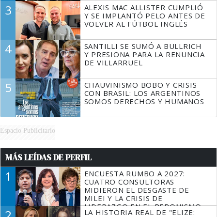
3
ALEXIS MAC ALLISTER CUMPLIÓ
Y SE IMPLANTÓ PELO ANTES DE
VOLVER AL FÚTBOL INGLÉS
4
SANTILLI SE SUMÓ A BULLRICH
Y PRESIONA PARA LA RENUNCIA
DE VILLARRUEL
5
CHAUVINISMO BOBO Y CRISIS
CON BRASIL: LOS ARGENTINOS
SOMOS DERECHOS Y HUMANOS
Espacio Publicitario
MÁS LEÍDAS DE PERFIL
1
ENCUESTA RUMBO A 2027:
CUATRO CONSULTORAS
MIDIERON EL DESGASTE DE
MILEI Y LA CRISIS DE
LIDERAZGO EN EL PERONISMO
2
LA HISTORIA REAL DE "ELIZE: