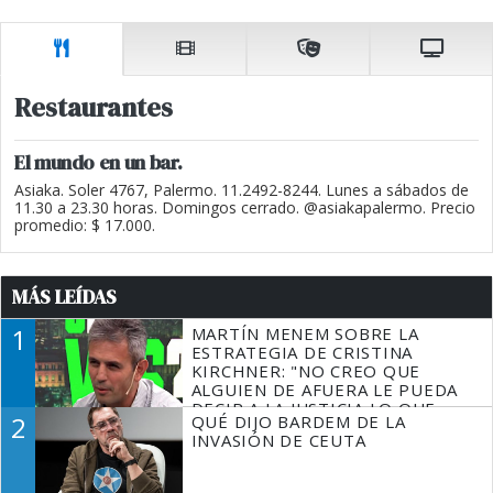
Restaurantes
El mundo en un bar.
Asiaka. Soler 4767, Palermo. 11.2492-8244. Lunes a sábados de
11.30 a 23.30 horas. Domingos cerrado. @asiakapalermo. Precio
promedio: $ 17.000.
MÁS LEÍDAS
1
MARTÍN MENEM SOBRE LA
ESTRATEGIA DE CRISTINA
KIRCHNER: "NO CREO QUE
ALGUIEN DE AFUERA LE PUEDA
DECIR A LA JUSTICIA LO QUE
2
QUÉ DIJO BARDEM DE LA
TIENE QUE HACER"
INVASIÓN DE CEUTA