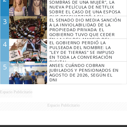
SOMBRAS DE UNA MUJER", LA
NUEVA PELÍCULA DE NETFLIX
SOBRE EL CASO DE UNA ESPOSA
QUE DESCUARTIZÓ A SU
3
EL SENADO DIO MEDIA SANCIÓN
MARIDO
A LA INVIOLABILIDAD DE LA
PROPIEDAD PRIVADA: EL
GOBIERNO TUVO QUE CEDER
EN LA LEY DEL MANEJO DEL
4
EL GOBIERNO PERDIÓ LA
FUEGO
PULSEADA DEL NOMBRE: LA
"LEY DE TIERRAS" SE IMPUSO
EN TODA LA CONVERSACIÓN
DIGITAL
5
ANSES: CUÁNDO COBRAN
JUBILADOS Y PENSIONADOS EN
AGOSTO DE 2026, SEGÚN EL
DNI
Espacio Publicitario
Espacio Publicitario