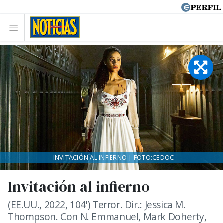
INVITACIÓN AL INFIERNO | FOTO:CEDOC
Invitación al infierno
(EE.UU., 2022, 104') Terror. Dir.: Jessica M.
Thompson. Con N. Emmanuel, Mark Doherty,